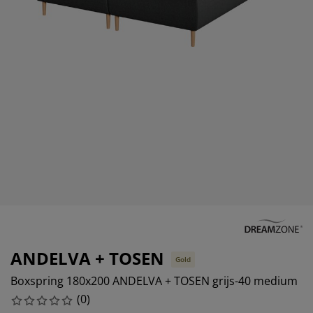
eubelonderhoud en accessoires
uitenverlichting
orgordijnen
oeslakens
edframes
rlichting
aamfolie
amperen
ledingkasten
edbodems
uishoud
ccessoires
laapkamermeubels
attenbodems
inderkamer
indermatrassen
assen en strijken
inderbedden
ANDELVA + TOSEN
Gold
Boxspring 180x200 ANDELVA + TOSEN grijs-40 medium
(
0
)