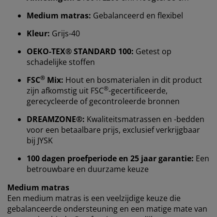
Medium matras:
Gebalanceerd en flexibel
Kleur:
Grijs-40
OEKO-TEX® STANDARD 100:
Getest op
schadelijke stoffen
®
FSC
Mix:
Hout en bosmaterialen in dit product
®
zijn afkomstig uit FSC
-gecertificeerde,
Wij personaliseren jouw ervaring
gerecycleerde of gecontroleerde bronnen
DREAMZONE®:
Kwaliteitsmatrassen en -bedden
Bij JYSK gebruiken we cookies en mobiele
voor een betaalbare prijs, exclusief verkrijgbaar
identificatoren om je een goede ervaring te bieden
bij JYSK
tijdens het bezoeken van onze website. Cookies
verzamelen informatie over jou om functionaliteit,
100 dagen proefperiode en 25 jaar garantie:
Een
statistieken en relevante marketing te waarborgen.
betrouwbare en duurzame keuze
Medium matras
Wanneer je marketingcookies accepteert, delen we je
browsergegevens met marketingpartners (zoals
Een medium matras is een veelzijdige keuze die
Google, Meta en Tiktok) voor gepersonaliseerde en
gebalanceerde ondersteuning en een matige mate van