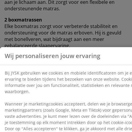
aan je lichaam aan. Dit zorgt voor een flexibele en
ondersteunende matras.
2 boxmatrassen
Elke boxmatras zorgt voor verbeterde stabiliteit en
ondersteuning voor de matras erboven. Hij is gevuld
met bonellveren, wat bijdraagt aan een meer
gebalanceerde slaapervaring.
Kleur
Combineer je bed met een hoofdbord in dezelfde
kleurcode Grijs-40 voor een samenhangende look. Een
hoofdbord voegt stijl toe aan je kamer en helpt vlekken
op de muur te verminderen die kunnen ontstaan
wanneer je er dicht tegen slaapt.
OEKO-TEX® STANDARD 100
Dit matras is OEKO-TEX® STANDARD 100
gecertificeerd. Dit betekent dat elk onderdeel, van
stoffen en vullingen tot garen en ritsen, getest wordt
door onafhankelijke OEKO-TEX® instituten en voldoet