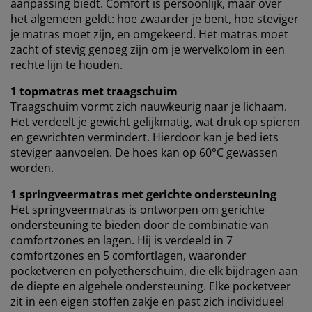
vaste advertenties. Je kunt meer lezen over de
aanpassing biedt. Comfort is persoonlijk, maar over
doeleinden via ''Aanpassen'' en je toestemming op elk
het algemeen geldt: hoe zwaarder je bent, hoe steviger
moment intrekken door op het cookie-icoontje te
je matras moet zijn, en omgekeerd. Het matras moet
klikken. Door op ''Alles accepteren'' te klikken, ga je
zacht of stevig genoeg zijn om je wervelkolom in een
akkoord met alle drie de doeleinden. Lees meer over
rechte lijn te houden.
onze
verzameling en verwerking van
persoonsgegevens
en ons
cookiebeleid
.
1 topmatras met traagschuim
Traagschuim vormt zich nauwkeurig naar je lichaam.
Het verdeelt je gewicht gelijkmatig, wat druk op spieren
en gewrichten vermindert. Hierdoor kan je bed iets
steviger aanvoelen. De hoes kan op 60°C gewassen
worden.
1 springveermatras met gerichte ondersteuning
Het springveermatras is ontworpen om gerichte
ondersteuning te bieden door de combinatie van
comfortzones en lagen. Hij is verdeeld in 7
comfortzones en 5 comfortlagen, waaronder
pocketveren en polyetherschuim, die elk bijdragen aan
de diepte en algehele ondersteuning. Elke pocketveer
zit in een eigen stoffen zakje en past zich individueel