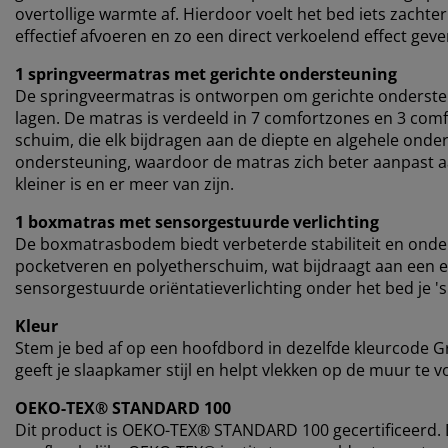
overtollige warmte af. Hierdoor voelt het bed iets zachte
effectief afvoeren en zo een direct verkoelend effect geve
1 springveermatras met gerichte ondersteuning
De springveermatras is ontworpen om gerichte onderste
lagen. De matras is verdeeld in 7 comfortzones en 3 co
schuim, die elk bijdragen aan de diepte en algehele onde
ondersteuning, waardoor de matras zich beter aanpast aa
kleiner is en er meer van zijn.
1 boxmatras met sensorgestuurde verlichting
De boxmatrasbodem biedt verbeterde stabiliteit en onde
pocketveren en polyetherschuim, wat bijdraagt ​​aan een 
sensorgestuurde oriëntatieverlichting onder het bed je 's
Kleur
Stem je bed af op een hoofdbord in dezelfde kleurcode 
geeft je slaapkamer stijl en helpt vlekken op de muur te vo
OEKO-TEX® STANDARD 100
Dit product is OEKO-TEX® STANDARD 100 gecertificeerd. D