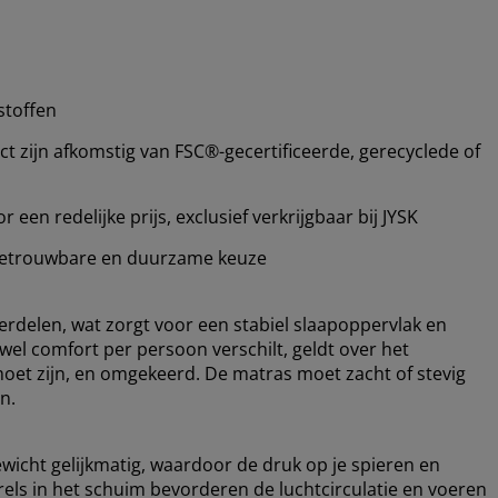
stoffen
 zijn afkomstig van FSC®-gecertificeerde, gerecyclede of
en redelijke prijs, exclusief verkrijgbaar bij JYSK
etrouwbare en duurzame keuze
verdelen, wat zorgt voor een stabiel slaapoppervlak en
l comfort per persoon verschilt, geldt over het
moet zijn, en omgekeerd. De matras moet zacht of stevig
n.
ewicht gelijkmatig, waardoor de druk op je spieren en
rels in het schuim bevorderen de luchtcirculatie en voeren