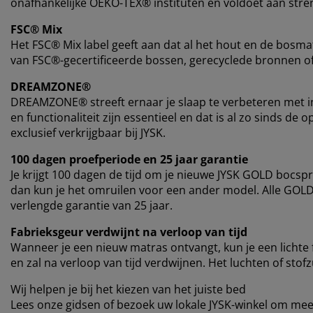
onafhankelijke OEKO-TEX® instituten en voldoet aan stren
FSC® Mix
Het FSC® Mix label geeft aan dat al het hout en de bosmat
van FSC®-gecertificeerde bossen, gerecyclede bronnen o
DREAMZONE®
DREAMZONE® streeft ernaar je slaap te verbeteren met in
en functionaliteit zijn essentieel en dat is al zo sinds 
exclusief verkrijgbaar bij JYSK.
100 dagen proefperiode en 25 jaar garantie
Je krijgt 100 dagen de tijd om je nieuwe JYSK GOLD bocspr
dan kun je het omruilen voor een ander model. Alle GO
verlengde garantie van 25 jaar.
Fabrieksgeur verdwijnt na verloop van tijd
Wanneer je een nieuw matras ontvangt, kun je een lichte
en zal na verloop van tijd verdwijnen. Het luchten of stof
Wij helpen je bij het kiezen van het juiste bed
Lees onze gidsen of bezoek uw lokale JYSK-winkel om meer