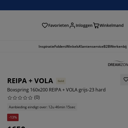
Favorieten
Inloggen
Winkelmand
n
Inspiratie
Folders
Winkels
Klantenservice
B2B
Werkenbij
REIPA + VOLA
Gold
Boxspring 160x200 REIPA + VOLA grijs-23 hard
(
0
)
Aanbieding eindigt over: 12u 46min 15sec
-13%