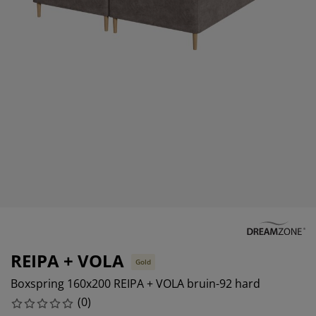
eubelonderhoud en accessoires
uitenverlichting
orgordijnen
oeslakens
edframes
rlichting
aamfolie
amperen
ledingkasten
edbodems
uishoud
ccessoires
laapkamermeubels
attenbodems
inderkamer
indermatrassen
assen en strijken
inderbedden
REIPA + VOLA
Gold
Boxspring 160x200 REIPA + VOLA bruin-92 hard
(
0
)