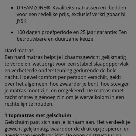
statistieken en relevante marketing te waarborgen.
DREAMZONE®: Kwaliteitsmatrassen en -bedden
voor een redelijke prijs, exclusief verkrijgbaar bij
Wanneer je marketingcookies accepteert, delen we je
JYSK
browsergegevens met marketingpartners (zoals
Google, Meta en Tiktok) voor gepersonaliseerde en
100 dagen proefperiode en 25 jaar garantie: Een
vaste advertenties. Je kunt meer lezen over de
betrouwbare en duurzame keuze
doeleinden via ''Aanpassen'' en je toestemming op elk
moment intrekken door op het cookie-icoontje te
Hard matras
klikken. Door op ''Alles accepteren'' te klikken, ga je
Een hard matras helpt je ​​lichaamsgewicht gelijkmatig
akkoord met alle drie de doeleinden. Lees meer over
te verdelen, wat zorgt voor een stabiel slaapoppervlak
onze
verzameling en verwerking van
en verbeterde ondersteuning gedurende de hele
persoonsgegevens
en ons
cookiebeleid
.
nacht. Hoewel comfort per persoon verschilt, geldt
over het algemeen: hoe zwaarder je bent, hoe steviger
je matras moet zijn, en omgekeerd. De matras moet
zacht of stevig genoeg zijn om je wervelkolom in een
rechte lijn te houden.
1 topmatras met gelschuim
Gelschuim past zich aan je lichaam aan. Het verdeelt je
gewicht gelijkmatig, waardoor de druk op je spieren en
gewrichten wordt verlicht. De open celstructuur en