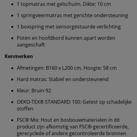
1 topmatras met gelschuim. Dikte: 10 cm
1 springveermatras met gerichte ondersteuning
1 boxspring met sensorgestuurde verlichting
Poten en hoofdbord kunnen apart worden
aangeschaft
Kenmerken
Afmetingen: B160 x L200 cm. Hoogte: 58 cm
Hard matras: Stabiel en ondersteunend
Kleur: Bruin-92
Wij personaliseren jouw ervaring
OEKO-TEX® STANDARD 100: Getest op schadelijke
stoffen
Bij JYSK gebruiken we cookies en mobiele
FSC® Mix: Hout en bosbouwmaterialen in dit
identificatoren om je een goede ervaring te bieden
product zijn afkomstig van FSC®-gecertificeerde,
tijdens het bezoeken van onze website. Cookies
verzamelen informatie over jou om functionaliteit,
gerecyclede of andere gecontroleerde bronnen