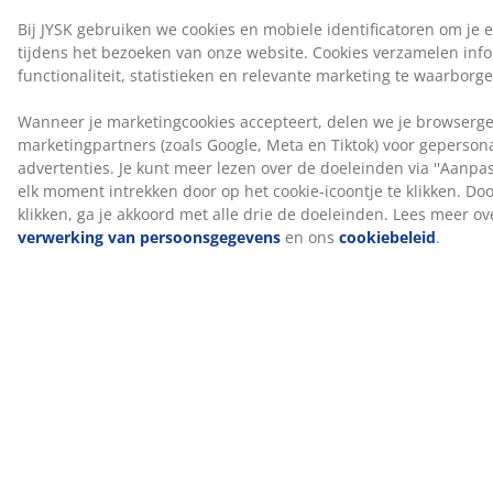
bosmaterialen in dit product afkomstig zijn van een
combinatie van FSC®-gecertificeerde bossen,
gerecyclede bronnen of FSC®-gecontroleerd hout.
DREAMZONE®
DREAMZONE® streeft ernaar je slaap te verbeteren
met individuele oplossingen in matrassen en bedden.
Kwaliteit en functionaliteit zijn essentieel en dat is al zo
sinds de oprichting in Denemarken in 2003.
DREAMZONE® is exclusief verkrijgbaar bij JYSK.
100 dagen proefperiode en 25 jaar garantie
Je krijgt 100 dagen de tijd om je nieuwe JYSK GOLD
boxspring thuis uit te proberen. Ben je niet helemaal
tevreden, dan kun je het omruilen voor een ander
model. Alle GOLD boxsprings worden bovendien
geleverd met een verlengde garantie van 25 jaar.
Fabrieksgeur verdwijnt na verloop van tijd
Wanneer je een nieuw matras ontvangt, kun je een
lichte fabrieksgeur waarnemen. Deze is volkomen