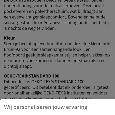
ondersteuning voor de matras erboven. Deze bevat
pocketveren en polyetherschuim, wat bijdraagt ​​aan
een evenwichtiger slaapcomfort. Bovendien helpt de
sensorgestuurde oriëntatieverlichting onder het bed je
's nachts de weg te vinden.
Kleur
Stem je bed af op een hoofdbord in dezelfde kleurcode
Bruin-92 voor een samenhangende look. Een
hoofdbord geeft je slaapkamer stijl en helpt vlekken op
de muur te voorkomen die kunnen ontstaan ​​als u er
dichtbij slaapt.
OEKO-TEX® STANDARD 100
Dit product is OEKO-TEX® STANDARD 100
gecertificeerd. Dit betekent dat elk onderdeel is getest
door onafhankelijke OEKO-TEX® instituten en voldoet
aan strenge limieten voor schadelijke stoffen.
FSC® Mix
Het FSC® Mix label geeft aan dat al het hout en de