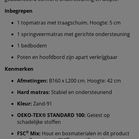
Inbegrepen
1 topmatras met traagschuim. Hoogte: 5 cm
1 springveermatras met gerichte ondersteuning
1 bedbodem
Poten en hoofdbord zijn apart verkrijgbaar
Kenmerken
Wij personaliseren jouw ervaring
Afmetingen:
B160 x L200 cm. Hoogte: 42 cm
Hard matras:
Stabiel en ondersteunend
Bij JYSK gebruiken we cookies en mobiele
Kleur:
Zand-91
identificatoren om je een goede ervaring te bieden
tijdens het bezoeken van onze website. Cookies
OEKO-TEX® STANDARD 100:
Getest op
verzamelen informatie over jou om functionaliteit,
schadelijke stoffen
statistieken en relevante marketing te waarborgen.
®
FSC
Mix:
Hout en bosmaterialen in dit product
Wanneer je marketingcookies accepteert, delen we je
®