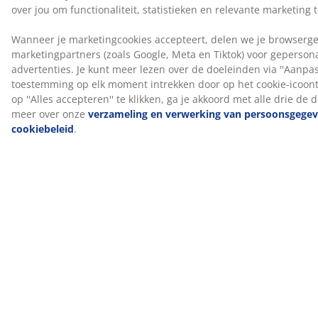
kleurcode zand-91 voor een samenhangende look. Een
hoofdbord voegt stijl toe aan je kamer en helpt vlekken
op de muur te verminderen die kunnen ontstaan
wanneer je er dicht tegenaan slaapt.
OEKO-TEX® STANDARD 100
Dit matras is OEKO-TEX® STANDARD 100
gecertificeerd. Dit betekent dat elk onderdeel, van
stoffen en vullingen tot garen en ritsen, getest wordt
door onafhankelijke OEKO-TEX® instituten en voldoet
aan strenge limieten voor schadelijke stoffen.
®
FSC
Mix
®
Het FSC
Mix-label geeft aan dat al het hout en
bosmaterialen in dit product afkomstig zijn uit een
®
combinatie van FSC
-gecertificeerde bossen,
®
gerecycleerde bronnen en FSC
-gecontroleerd hout.
DREAMZONE®
DREAMZONE® zet zich in om je slaap te verbeteren
met individuele oplossingen binnen matrassen en