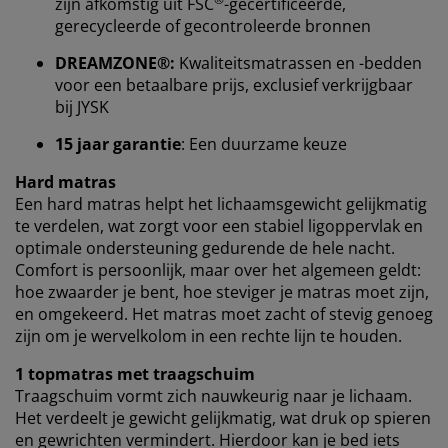
zijn afkomstig uit FSC
-gecertificeerde,
browsergegevens met marketingpartners (zoals
gerecycleerde of gecontroleerde bronnen
Google, Meta en Tiktok) voor gepersonaliseerde en
vaste advertenties. Je kunt meer lezen over de
DREAMZONE®:
Kwaliteitsmatrassen en -bedden
doeleinden via ''Aanpassen'' en je toestemming op elk
voor een betaalbare prijs, exclusief verkrijgbaar
moment intrekken door op het cookie-icoontje te
bij JYSK
klikken. Door op ''Alles accepteren'' te klikken, ga je
akkoord met alle drie de doeleinden. Lees meer over
15 jaar garantie
: Een duurzame keuze
onze
verzameling en verwerking van
Hard matras
persoonsgegevens
en ons
cookiebeleid
.
Een hard matras helpt het lichaamsgewicht gelijkmatig
te verdelen, wat zorgt voor een stabiel ligoppervlak en
optimale ondersteuning gedurende de hele nacht.
Comfort is persoonlijk, maar over het algemeen geldt:
hoe zwaarder je bent, hoe steviger je matras moet zijn,
en omgekeerd. Het matras moet zacht of stevig genoeg
zijn om je wervelkolom in een rechte lijn te houden.
1 topmatras met traagschuim
Traagschuim vormt zich nauwkeurig naar je lichaam.
Het verdeelt je gewicht gelijkmatig, wat druk op spieren
en gewrichten vermindert. Hierdoor kan je bed iets