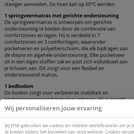
steviger aanvoelen. De hoes kan op 60°C worden.
1 springveermatras met gerichte ondersteuning
De springveermatras is ontworpen om gerichte
ondersteuning te bieden door de combinatie van
comfortzones en lagen. Hij is verdeeld in 7
comfortzones en 3 comfortlagen, waaronder
pocketveren en polyetherschuim, die elk bijdragen aan
de diepte en algehele ondersteuning. Elke pocketveer
zit in een eigen stoffen zak en past zich individueel aan
je lichaam aan. Dit zorgt voor een flexibel en
ondersteunend matras.
1 bedbodem
De bodem zorgt voor verbeterde stabiliteit en
ondersteuning voor het matras erboven. Hij is gevuld
met polyetherschuim, wat bijdraagt aan een meer
gebalanceerde slaapervaring.
Kleur
Combineer je bed met een hoofdbord in dezelfde