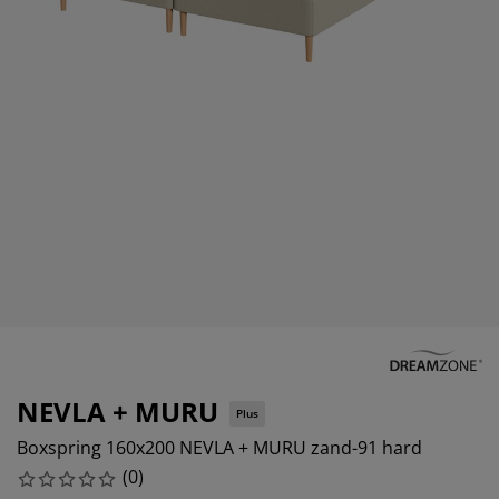
eubelonderhoud en accessoires
uitenverlichting
orgordijnen
oeslakens
edframes
rlichting
aamfolie
amperen
ledingkasten
edbodems
uishoud
ccessoires
laapkamermeubels
attenbodems
inderkamer
indermatrassen
assen en strijken
inderbedden
NEVLA + MURU
Plus
Boxspring 160x200 NEVLA + MURU zand-91 hard
(
0
)