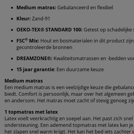
Medium matras:
Gebalanceerd en flexibel
Kleur:
Zand-91
OEKO-TEX® STANDARD 100:
Getest op schadelijke 
®
FSC
Mix:
Hout en bosmaterialen in dit product zijn
gecontroleerde bronnen
DREAMZONE®:
Kwaliteitsmatrassen en -bedden voor 
15 jaar garantie
: Een duurzame keuze
Medium matras
Een medium matras is een veelzijdige keuze die gebalan
biedt. Comfort is persoonlijk, maar over het algemeen gel
en andersom. Het matras moet zacht of stevig genoeg zijn
1 topmatras met latex
Latex voelt veerkrachtig en soepel aan. Het past zich snel
ondersteuning. Een ademend topmatras met latex kan je he
het slapen snel warm krijgt. Het kan het bed iets zacht