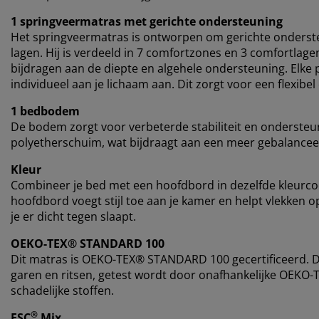
1 springveermatras met gerichte ondersteuning
Het springveermatras is ontworpen om gerichte onderst
lagen. Hij is verdeeld in 7 comfortzones en 3 comfortlag
bijdragen aan de diepte en algehele ondersteuning. Elke p
individueel aan je lichaam aan. Dit zorgt voor een flexib
1 bedbodem
De bodem zorgt voor verbeterde stabiliteit en ondersteun
polyetherschuim, wat bijdraagt aan een meer gebalancee
Kleur
Combineer je bed met een hoofdbord in dezelfde kleurc
hoofdbord voegt stijl toe aan je kamer en helpt vlekken
je er dicht tegen slaapt.
OEKO-TEX® STANDARD 100
Dit matras is OEKO-TEX® STANDARD 100 gecertificeerd. Dit
garen en ritsen, getest wordt door onafhankelijke OEKO-T
schadelijke stoffen.
®
FSC
Mix