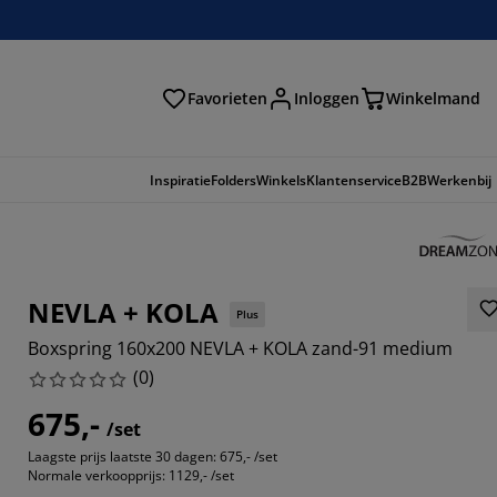
Favorieten
Inloggen
Winkelmand
n
Inspiratie
Folders
Winkels
Klantenservice
B2B
Werkenbij
NEVLA + KOLA
Plus
Boxspring 160x200 NEVLA + KOLA zand-91 medium
(
0
)
675,-
/set
Laagste prijs laatste 30 dagen:
675,- /set
Normale verkoopprijs:
1129,- /set