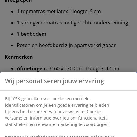
1 topmatras met latex. Hoogte: 5 cm
1 springveermatras met gerichte ondersteuning
1 bedbodem
Poten en hoofdbord zijn apart verkrijgbaar
Kenmerken
Afmetingen:
B160 x L200 cm. Hoogte: 42 cm
Medium matras:
Gebalanceerd en flexibel
Kleur:
Grijs-23
OEKO-TEX® STANDARD 100:
Getest op
schadelijke stoffen
®
FSC
Mix:
Hout en bosmaterialen in dit product
®
zijn afkomstig uit FSC
-gecertificeerde,
gerecycleerde of gecontroleerde bronnen