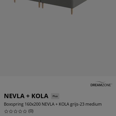
ubelonderhoud en accessoires
itenverlichting
rgordijnen
eslakens
dframes
rlichting
amfolie
mperen
edingkasten
edbodems
ishoud
cessoires
aapkamermeubels
ttenbodems
nderkamer
ndermatrassen
ssen en strijken
nderbedden
NEVLA + KOLA
Plus
Boxspring 160x200 NEVLA + KOLA grijs-23 medium
(
0
)