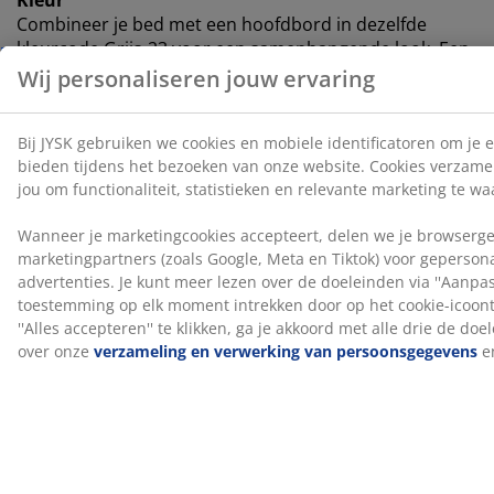
Combineer je bed met een hoofdbord in dezelfde
kleurcode Grijs-23 voor een samenhangende look. Een
hoofdbord voegt stijl toe aan je kamer en helpt vlekken
op de muur te verminderen die kunnen ontstaan
wanneer je er dicht tegen slaapt.
OEKO-TEX® STANDARD 100
Dit product is OEKO-TEX® STANDARD 100
gecertificeerd. Dit betekent dat elk onderdeel, van
stoffen en vullingen tot garen en ritsen, getest wordt
door onafhankelijke OEKO-TEX® instituten en voldoet
aan strenge limieten voor schadelijke stoffen.
®
FSC
Mix
®
Het FSC
Mix-label geeft aan dat al het hout en
bosmaterialen in deze springmatras en bodem
®
afkomstig zijn uit een combinatie van FSC
-
gecertificeerde bossen, gerecycleerde bronnen en
®
FSC
-gecontroleerd hout.
DREAMZONE®