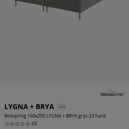
eubelonderhoud en accessoires
uitenverlichting
orgordijnen
oeslakens
edframes
rlichting
aamfolie
amperen
ledingkasten
edbodems
uishoud
ccessoires
laapkamermeubels
attenbodems
inderkamer
indermatrassen
assen en strijken
inderbedden
LYGNA + BRYA
Gold
Boxspring 160x200 LYGNA + BRYA grijs-23 hard
(
0
)