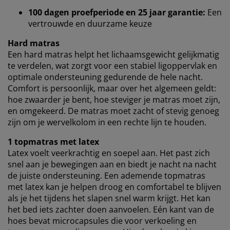
100 dagen proefperiode en 25 jaar garantie:
Een
Wanneer je marketingcookies accepteert, delen we je
vertrouwde en duurzame keuze
browsergegevens met marketingpartners (zoals
Google, Meta en Tiktok) voor gepersonaliseerde en
Hard matras
vaste advertenties. Je kunt meer lezen over de
Een hard matras helpt het lichaamsgewicht gelijkmatig
doeleinden via ''Aanpassen'' en je toestemming op elk
te verdelen, wat zorgt voor een stabiel ligoppervlak en
moment intrekken door op het cookie-icoontje te
optimale ondersteuning gedurende de hele nacht.
klikken. Door op ''Alles accepteren'' te klikken, ga je
Comfort is persoonlijk, maar over het algemeen geldt:
akkoord met alle drie de doeleinden. Lees meer over
hoe zwaarder je bent, hoe steviger je matras moet zijn,
onze
verzameling en verwerking van
en omgekeerd. De matras moet zacht of stevig genoeg
persoonsgegevens
en ons
cookiebeleid
.
zijn om je wervelkolom in een rechte lijn te houden.
1 topmatras met latex
Latex voelt veerkrachtig en soepel aan. Het past zich
snel aan je bewegingen aan en biedt je nacht na nacht
de juiste ondersteuning. Een ademende topmatras
met latex kan je helpen droog en comfortabel te blijven
als je het tijdens het slapen snel warm krijgt. Het kan
het bed iets zachter doen aanvoelen. Eén kant van de
hoes bevat microcapsules die voor verkoeling en