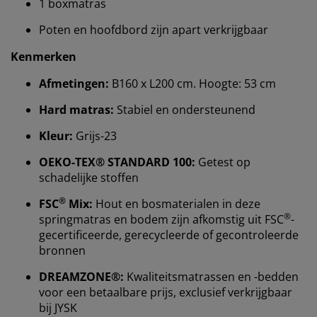
1 boxmatras
Poten en hoofdbord zijn apart verkrijgbaar
Kenmerken
Afmetingen:
B160 x L200 cm. Hoogte: 53 cm
Hard matras:
Stabiel en ondersteunend
Kleur:
Grijs-23
OEKO-TEX® STANDARD 100:
Getest op
schadelijke stoffen
®
FSC
Mix:
Hout en bosmaterialen in deze
Wij personaliseren jouw ervaring
®
springmatras en bodem zijn afkomstig uit FSC
-
gecertificeerde, gerecycleerde of gecontroleerde
Bij JYSK gebruiken we cookies en mobiele
bronnen
identificatoren om je een goede ervaring te bieden
DREAMZONE®:
Kwaliteitsmatrassen en -bedden
tijdens het bezoeken van onze website. Cookies
voor een betaalbare prijs, exclusief verkrijgbaar
verzamelen informatie over jou om functionaliteit,
bij JYSK
statistieken en relevante marketing te waarborgen.