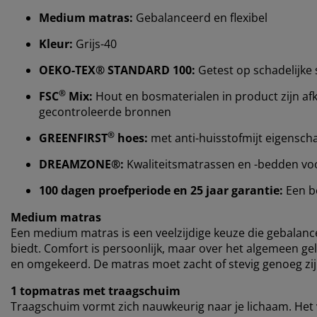
Medium matras:
Gebalanceerd en flexibel
Kleur:
Grijs-40
OEKO-TEX® STANDARD 100:
Getest op schadelijke 
®
FSC
Mix:
Hout en bosmaterialen in product zijn afk
gecontroleerde bronnen
®
GREENFIRST
hoes:
met anti-huisstofmijt eigensc
DREAMZONE®:
Kwaliteitsmatrassen en -bedden voor 
100 dagen proefperiode en 25 jaar garantie:
Een b
Medium matras
Een medium matras is een veelzijdige keuze die gebalan
biedt. Comfort is persoonlijk, maar over het algemeen gel
en omgekeerd. De matras moet zacht of stevig genoeg zijn
1 topmatras met traagschuim
Traagschuim vormt zich nauwkeurig naar je lichaam. Het v