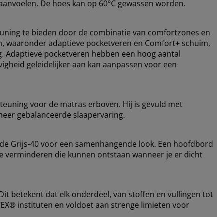
r aanvoelen. De hoes kan op 60°C gewassen worden.
uning te bieden door de combinatie van comfortzones en
gen, waaronder adaptieve pocketveren en Comfort+ schuim,
ng. Adaptieve pocketveren hebben een hoog aantal
vigheid geleidelijker aan kan aanpassen voor een
teuning voor de matras erboven. Hij is gevuld met
meer gebalanceerde slaapervaring.
ode Grijs-40 voor een samenhangende look. Een hoofdbord
 te verminderen die kunnen ontstaan wanneer je er dicht
t betekent dat elk onderdeel, van stoffen en vullingen tot
EX® instituten en voldoet aan strenge limieten voor