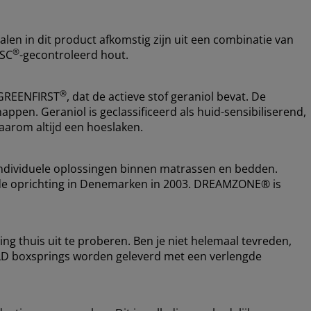
alen in dit product afkomstig zijn uit een combinatie van
®
FSC
-gecontroleerd hout.
®
 GREENFIRST
, dat de actieve stof geraniol bevat. De
appen. Geraniol is geclassificeerd als huid-sensibiliserend,
arom altijd een hoeslaken.
ndividuele oplossingen binnen matrassen en bedden.
nds de oprichting in Denemarken in 2003. DREAMZONE® is
ing thuis uit te proberen. Ben je niet helemaal tevreden,
OLD boxsprings worden geleverd met een verlengde