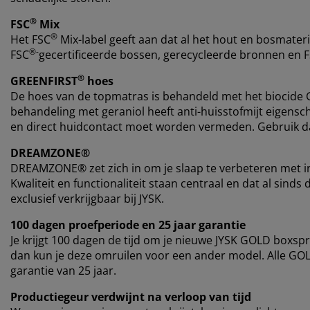
®
FSC
Mix
®
Het FSC
Mix-label geeft aan dat al het hout en bosmateri
®-
FSC
gecertificeerde bossen, gerecycleerde bronnen en 
®
GREENFIRST
hoes
De hoes van de topmatras is behandeld met het biocide
behandeling met geraniol heeft anti-huisstofmijt eigensch
en direct huidcontact moet worden vermeden. Gebruik da
DREAMZONE®
DREAMZONE® zet zich in om je slaap te verbeteren met i
Kwaliteit en functionaliteit staan centraal en dat al si
exclusief verkrijgbaar bij JYSK.
100 dagen proefperiode en 25 jaar garantie
Je krijgt 100 dagen de tijd om je nieuwe JYSK GOLD boxspr
dan kun je deze omruilen voor een ander model. Alle G
garantie van 25 jaar.
Productiegeur verdwijnt na verloop van tijd