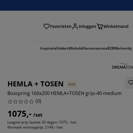
Favorieten
Inloggen
Winkelmand
n
Inspiratie
Folders
Winkels
Klantenservice
B2B
Werkenbij
HEMLA + TOSEN
Gold
Boxspring 160x200 HEMLA+TOSEN grijs-40 medium
(
0
)
1075,-
/set
Laagste prijs laatste 30 dagen:
1075,- /set
Normale verkoopprijs:
2149,- /set