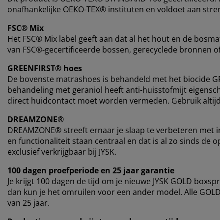
onafhankelijke OEKO-TEX® instituten en voldoet aan stren
FSC® Mix
Het FSC® Mix label geeft aan dat al het hout en de bosmat
van FSC®-gecertificeerde bossen, gerecyclede bronnen o
GREENFIRST® hoes
De bovenste matrashoes is behandeld met het biocide GR
behandeling met geraniol heeft anti-huisstofmijt eigensch
direct huidcontact moet worden vermeden. Gebruik altij
DREAMZONE®
DREAMZONE® streeft ernaar je slaap te verbeteren met in
en functionaliteit staan ​​centraal en dat is al zo sinds
exclusief verkrijgbaar bij JYSK.
100 dagen proefperiode en 25 jaar garantie
Je krijgt 100 dagen de tijd om je nieuwe JYSK GOLD boxspr
dan kun je het omruilen voor een ander model. Alle GOL
van 25 jaar.