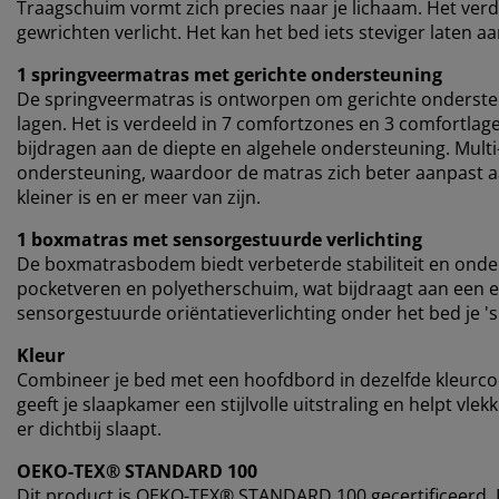
Traagschuim vormt zich precies naar je lichaam. Het verde
gewrichten verlicht. Het kan het bed iets steviger laten
1 springveermatras met gerichte ondersteuning
De springveermatras is ontworpen om gerichte onderste
lagen. Het is verdeeld in 7 comfortzones en 3 comfortlag
bijdragen aan de diepte en algehele ondersteuning. Mult
ondersteuning, waardoor de matras zich beter aanpast aa
kleiner is en er meer van zijn.
1 boxmatras met sensorgestuurde verlichting
De boxmatrasbodem biedt verbeterde stabiliteit en onde
pocketveren en polyetherschuim, wat bijdraagt ​​aan een 
sensorgestuurde oriëntatieverlichting onder het bed je 's
Kleur
Combineer je bed met een hoofdbord in dezelfde kleurc
geeft je slaapkamer een stijlvolle uitstraling en helpt vl
er dichtbij slaapt.
OEKO-TEX® STANDARD 100
Dit product is OEKO-TEX® STANDARD 100 gecertificeerd. D