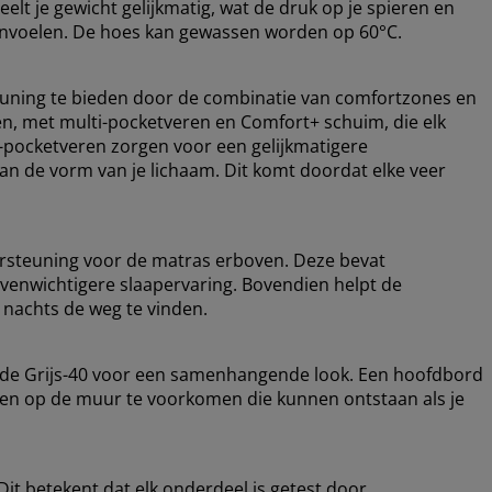
elt je gewicht gelijkmatig, wat de druk op je spieren en
 aanvoelen. De hoes kan gewassen worden op 60°C.
uning te bieden door de combinatie van comfortzones en
en, met multi-pocketveren en Comfort+ schuim, die elk
i-pocketveren zorgen voor een gelijkmatigere
n de vorm van je lichaam. Dit komt doordat elke veer
rsteuning voor de matras erboven. Deze bevat
evenwichtigere slaapervaring. Bovendien helpt de
 nachts de weg te vinden.
ode Grijs-40 voor een samenhangende look. Een hoofdbord
ekken op de muur te voorkomen die kunnen ontstaan ​​als je
it betekent dat elk onderdeel is getest door