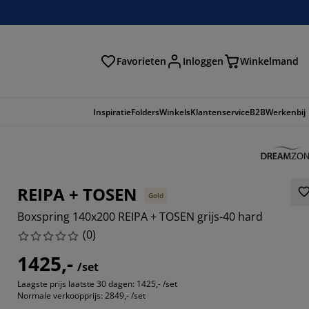
Favorieten
Inloggen
Winkelmand
n
Inspiratie
Folders
Winkels
Klantenservice
B2B
Werkenbij
REIPA + TOSEN
Gold
Boxspring 140x200 REIPA + TOSEN grijs-40 hard
(
0
)
1425,-
/set
Laagste prijs laatste 30 dagen:
1425,- /set
Normale verkoopprijs:
2849,- /set