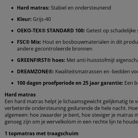
Hard matras:
Stabiel en ondersteunend
Kleur:
Grijs-40
OEKO-TEX® STANDARD 100:
Getest op schadelijke 
FSC® Mix:
Hout en bosbouwmaterialen in dit product
andere gecontroleerde bronnen
GREENFIRST® hoes:
Met anti-huisstofmijt eigensc
DREAMZONE®:
Kwaliteitsmatrassen en -bedden voor 
100 dagen proefperiode en 25 jaar garantie:
Een b
Hard matras
Een hard matras helpt je ​​lichaamsgewicht gelijkmatig te 
verbeterde ondersteuning gedurende de hele nacht. Hoewe
algemeen: hoe zwaarder je bent, hoe steviger je matras 
genoeg zijn om je wervelkolom in een rechte lijn te houde
1 topmatras met traagschuim