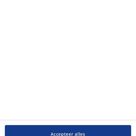
lezen over hoe JYSK mijn persoonlijke gegevens verwerkt in het
privacybeleid
.
Categorieën
Categorieën
Klantenservice
Klantenservice
JYSK
JYSK
Hoofdkantoor
Volg JYSK
Accepteer alles