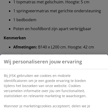
1 topmatras met gelschuim. Hoogte: 5 cm
1 springveermatras met gerichte ondersteuning
1 bedbodem
Poten en hoofdbord zijn apart verkrijgbaar
Kenmerken
Afmetingen:
B140 x L200 cm. Hoogte: 42 cm
Hard matras:
Stabiel en ondersteunend
Wij personaliseren jouw ervaring
Kleur:
Grijs-23
OEKO-TEX® STANDARD 100:
Getest op
Bij JYSK gebruiken we cookies en mobiele
schadelijke stoffen
identificatoren om je een goede ervaring te bieden
tijdens het bezoeken van onze website. Cookies
®
FSC
Mix:
Hout en bosmaterialen in dit product
verzamelen informatie over jou om functionaliteit,
®
zijn afkomstig uit FSC
-gecertificeerde,
statistieken en relevante marketing te waarborgen.
gerecycleerde of gecontroleerde bronnen
Wanneer je marketingcookies accepteert, delen we je
DREAMZONE®:
Kwaliteitsmatrassen en -bedden