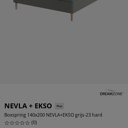
eubelonderhoud en accessoires
uitenverlichting
orgordijnen
oeslakens
edframes
rlichting
aamfolie
amperen
ledingkasten
edbodems
uishoud
ccessoires
laapkamermeubels
attenbodems
inderkamer
indermatrassen
assen en strijken
inderbedden
NEVLA + EKSO
Plus
Boxspring 140x200 NEVLA+EKSO grijs-23 hard
(
0
)