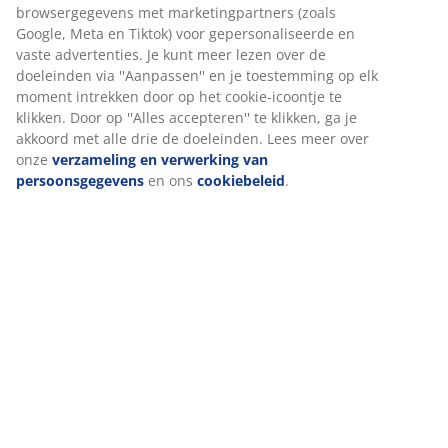
browsergegevens met marketingpartners (zoals
aan een betaalbare prijs, exclusief verkrijgbaar bij
Google, Meta en Tiktok) voor gepersonaliseerde en
JYSK
vaste advertenties. Je kunt meer lezen over de
doeleinden via ''Aanpassen'' en je toestemming op elk
15 jaar garantie
: Een duurzame keuze
moment intrekken door op het cookie-icoontje te
Hard matras
klikken. Door op ''Alles accepteren'' te klikken, ga je
Een hard matras helpt het lichaamsgewicht gelijkmatig
akkoord met alle drie de doeleinden. Lees meer over
te verdelen, wat zorgt voor een stabiel ligoppervlak en
onze
verzameling en verwerking van
persoonsgegevens
en ons
cookiebeleid
.
optimale ondersteuning gedurende de hele nacht.
Comfort is persoonlijk, maar over het algemeen geldt:
hoe zwaarder je bent, hoe steviger je matras moet zijn,
en omgekeerd. Het matras moet zacht of stevig genoeg
zijn om je wervelkolom in een rechte lijn te houden.
1 topmatras met gelschuim
Gelschuim past zich aan je lichaam aan. Het verdeelt je
gewicht gelijkmatig, wat druk op spieren en gewrichten
vermindert. De open celstructuur en de gelkorrels in
het schuim zorgen voor een betere luchtcirculatie en
voeren overtollige warmte af. Hierdoor kan het bed iets
zachter aanvoelen. De hoes kan op 60°C gewassen