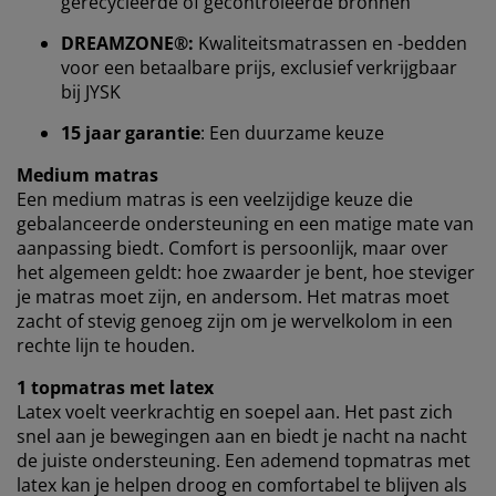
gerecycleerde of gecontroleerde bronnen
Wij personaliseren jouw ervaring
DREAMZONE®:
Kwaliteitsmatrassen en -bedden
voor een betaalbare prijs, exclusief verkrijgbaar
Bij JYSK gebruiken we cookies en mobiele identificatoren om
bij JYSK
je een goede ervaring te bieden tijdens het bezoeken van
onze website. Cookies verzamelen informatie over jou om
15 jaar garantie
: Een duurzame keuze
functionaliteit, statistieken en relevante marketing te
waarborgen.
Medium matras
Een medium matras is een veelzijdige keuze die
Wanneer je marketingcookies accepteert, delen we je
gebalanceerde ondersteuning en een matige mate van
browsergegevens met marketingpartners (zoals Google,
aanpassing biedt. Comfort is persoonlijk, maar over
Meta en Tiktok) voor gepersonaliseerde en vaste
het algemeen geldt: hoe zwaarder je bent, hoe steviger
advertenties. Je kunt meer lezen over de doeleinden via
je matras moet zijn, en andersom. Het matras moet
''Aanpassen'' en je toestemming op elk moment intrekken
zacht of stevig genoeg zijn om je wervelkolom in een
door op het cookie-icoontje te klikken. Door op ''Alles
rechte lijn te houden.
accepteren'' te klikken, ga je akkoord met alle drie de
doeleinden. Lees meer over onze
verzameling en
1 topmatras met latex
verwerking van persoonsgegevens
en ons
cookiebeleid
.
Latex voelt veerkrachtig en soepel aan. Het past zich
snel aan je bewegingen aan en biedt je nacht na nacht
de juiste ondersteuning. Een ademend topmatras met
latex kan je helpen droog en comfortabel te blijven als