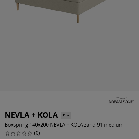
ubelonderhoud en accessoires
itenverlichting
rgordijnen
eslakens
edframes
rlichting
amfolie
amperen
edingkasten
edbodems
uishoud
cessoires
aapkamermeubels
attenbodems
nderkamer
ndermatrassen
ssen en strijken
nderbedden
NEVLA + KOLA
Plus
Boxspring 140x200 NEVLA + KOLA zand-91 medium
(
0
)