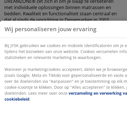
DREAMZONE® zet zich in om je slaap te verbeteren
met individuele oplossingen binnen matrassen en
bedden. Kwaliteit en functionaliteit staan centraal en
dat al sinds de oprichting in Denemarken in 2003.
DREAMZONE® is exclusief verkrijgbaar bij JYSK.
15 jaar garantie
Alle PLUS boxsprings worden geleverd met een
verlengde garantie van 15 jaar, zodat je met
vertrouwen je matras kunt kiezen.
Productiegeur verdwijnt na verloop van tijd
Wanneer je een nieuwe matras krijgt, kan je een lichte
productiegeur opmerken. Dit is volledig onschadelijk
en verdwijnt na verloop van tijd. Het matras laten
luchten of stofzuigen kan dit proces versnellen.
Wij helpen je graag het juiste matras te kiezen
Wil je meer weten over welk matras het beste bij je
past? Lees dan onze gidsen of bezoek je lokale JYSK-
winkel. Daar kan je verschillende opties testen en krijg
je advies bij het kiezen van het juiste matras op basis