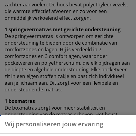
zachter aanvoelen. De hoes bevat polyethyleenvezels,
die warmte effectief afvoeren en zo voor een
onmiddelijk verkoelend effect zorgen.
1 springveermatras met gerichte ondersteuning
De springveermatras is ontworpen om gerichte
ondersteuning te bieden door de combinatie van
comfortzones en lagen. Hij is verdeeld in 7
comfortzones en 3 comfortlagen, waaronder
pocketveren en polyetherschuim, die elk bijdragen aan
de diepte en algehele ondersteuning. Elke pocketveer
zit in een eigen stoffen zakje en past zich individueel
aan je lichaam aan. Dit zorgt voor een flexibele en
ondersteunende matras.
1 boxmatras
De boxmatras zorgt voor meer stabiliteit en
ondersteuning van de matras erboven. Het bevat
pocketveren en polyetherschuim, wat bijdraagt aan
een evenwichtigere slaapervaring.