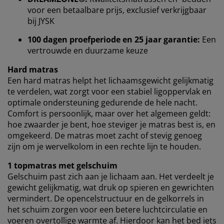
voor een betaalbare prijs, exclusief verkrijgbaar
Wanneer je marketingcookies accepteert, delen we je
bij JYSK
browsergegevens met marketingpartners (zoals
Google, Meta en Tiktok) voor gepersonaliseerde en
100 dagen proefperiode en 25 jaar garantie:
Een
vaste advertenties. Je kunt meer lezen over de
vertrouwde en duurzame keuze
doeleinden via ''Aanpassen'' en je toestemming op elk
moment intrekken door op het cookie-icoontje te
Hard matras
klikken. Door op ''Alles accepteren'' te klikken, ga je
Een hard matras helpt het lichaamsgewicht gelijkmatig
akkoord met alle drie de doeleinden. Lees meer over
te verdelen, wat zorgt voor een stabiel ligoppervlak en
onze
verzameling en verwerking van
optimale ondersteuning gedurende de hele nacht.
persoonsgegevens
en ons
cookiebeleid
.
Comfort is persoonlijk, maar over het algemeen geldt:
hoe zwaarder je bent, hoe steviger je matras best is, en
omgekeerd. De matras moet zacht of stevig genoeg
zijn om je wervelkolom in een rechte lijn te houden.
1 topmatras met gelschuim
Gelschuim past zich aan je lichaam aan. Het verdeelt je
gewicht gelijkmatig, wat druk op spieren en gewrichten
vermindert. De opencelstructuur en de gelkorrels in
het schuim zorgen voor een betere luchtcirculatie en
voeren overtollige warmte af. Hierdoor kan het bed iets