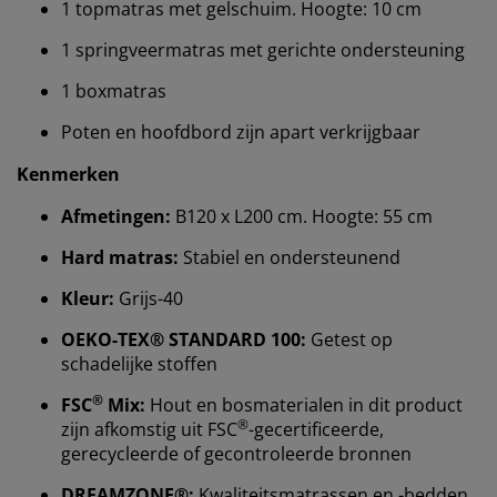
1 topmatras met gelschuim. Hoogte: 10 cm
1 springveermatras met gerichte ondersteuning
1 boxmatras
Poten en hoofdbord zijn apart verkrijgbaar
Kenmerken
Afmetingen:
B120 x L200 cm. Hoogte: 55 cm
Hard matras:
Stabiel en ondersteunend
Kleur:
Grijs-40
Wij personaliseren jouw ervaring
OEKO-TEX® STANDARD 100:
Getest op
schadelijke stoffen
Bij JYSK gebruiken we cookies en mobiele
®
FSC
Mix:
Hout en bosmaterialen in dit product
identificatoren om je een goede ervaring te bieden
®
zijn afkomstig uit FSC
-gecertificeerde,
tijdens het bezoeken van onze website. Cookies
gerecycleerde of gecontroleerde bronnen
verzamelen informatie over jou om functionaliteit,
statistieken en relevante marketing te waarborgen.
DREAMZONE®:
Kwaliteitsmatrassen en -bedden