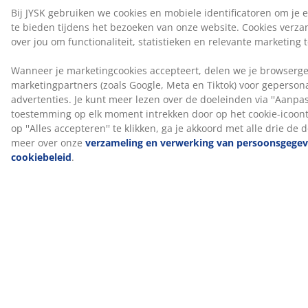
Kleur
Combineer je bed met een hoofdbord in dezelfde
kleurcode Grijs-40 voor een samenhangende look. Een
hoofdbord voegt stijl toe aan je kamer en helpt vlekken
op de muur te verminderen die kunnen ontstaan
wanneer je er dicht tegen slaapt.
OEKO-TEX® STANDARD 100
Dit product is OEKO-TEX® STANDARD 100
gecertificeerd. Dit betekent dat elk onderdeel, van
stoffen en vullingen tot garen en ritsen, getest wordt
door onafhankelijke OEKO-TEX® instituten en voldoet
aan strenge limieten voor schadelijke stoffen.
®
FSC
Mix
®
Het FSC
Mix-label geeft aan dat al het hout en
bosmaterialen in dit product afkomstig zijn uit een
®
combinatie van FSC
-gecertificeerde bossen,
®
gerecycleerde bronnen en FSC
-gecontroleerd hout.
DREAMZONE®