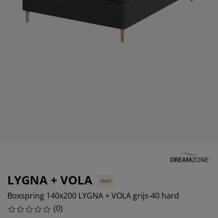
eubelonderhoud en accessoires
uitenverlichting
orgordijnen
oeslakens
edframes
rlichting
aamfolie
amperen
ledingkasten
edbodems
uishoud
ccessoires
laapkamermeubels
attenbodems
inderkamer
indermatrassen
assen en strijken
inderbedden
LYGNA + VOLA
Gold
Boxspring 140x200 LYGNA + VOLA grijs-40 hard
(
0
)