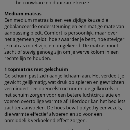
betrouwbare en duurzame keuze
browsergegevens met marketingpartners (zoals
Google, Meta en Tiktok) voor gepersonaliseerde en
Medium matras
vaste advertenties. Je kunt meer lezen over de
Een medium matras is een veelzijdige keuze die
doeleinden via ''Aanpassen'' en je toestemming op elk
gebalanceerde ondersteuning en een matige mate van
moment intrekken door op het cookie-icoontje te
aanpassing biedt. Comfort is persoonlijk, maar over
klikken. Door op ''Alles accepteren'' te klikken, ga je
het algemeen geldt: hoe zwaarder je bent, hoe steviger
akkoord met alle drie de doeleinden. Lees meer over
je matras moet zijn, en omgekeerd. De matras moet
onze
verzameling en verwerking van
zacht of stevig genoeg zijn om je wervelkolom in een
persoonsgegevens
en ons
cookiebeleid
.
rechte lijn te houden.
1 topmatras met gelschuim
Gelschuim past zich aan je lichaam aan. Het verdeelt je
gewicht gelijkmatig, wat druk op spieren en gewrichten
vermindert. De opencelstructuur en de gelkorrels in
het schuim zorgen voor een betere luchtcirculatie en
voeren overtollige warmte af. Hierdoor kan het bed iets
zachter aanvoelen. De hoes bevat polyethyleenvezels,
die warmte effectief afvoeren en zo voor een
onmiddelijk verkoelend effect zorgen.