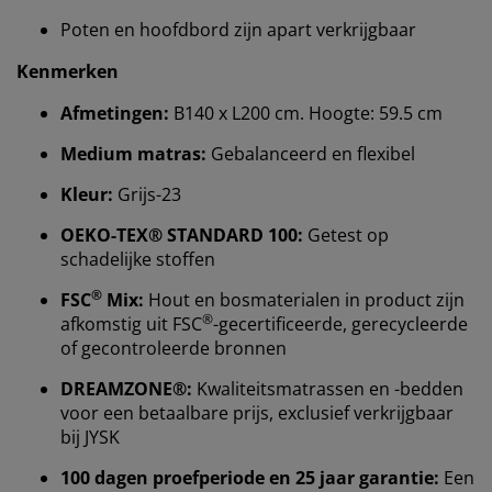
Poten en hoofdbord zijn apart verkrijgbaar
Kenmerken
Afmetingen:
B140 x L200 cm. Hoogte: 59.5 cm
Medium matras:
Gebalanceerd en flexibel
Kleur:
Grijs-23
OEKO-TEX® STANDARD 100:
Getest op
schadelijke stoffen
Wij personaliseren jouw ervaring
®
FSC
Mix:
Hout en bosmaterialen in product zijn
®
afkomstig uit FSC
-gecertificeerde, gerecycleerde
of gecontroleerde bronnen
Bij JYSK gebruiken we cookies en mobiele
identificatoren om je een goede ervaring te bieden
DREAMZONE®:
Kwaliteitsmatrassen en -bedden
tijdens het bezoeken van onze website. Cookies
voor een betaalbare prijs, exclusief verkrijgbaar
verzamelen informatie over jou om functionaliteit,
bij JYSK
statistieken en relevante marketing te waarborgen.
100 dagen proefperiode en 25 jaar garantie:
Een
Wanneer je marketingcookies accepteert, delen we je