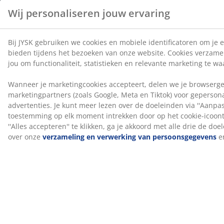
hoofdbord voegt stijl toe aan je kamer en helpt vlekken
op de muur te verminderen die kunnen ontstaan
wanneer je er dicht tegen slaapt.
OEKO-TEX® STANDARD 100
Dit product is OEKO-TEX® STANDARD 100
gecertificeerd. Dit betekent dat elk onderdeel, van
stoffen en vullingen tot garen en ritsen, getest wordt
door onafhankelijke OEKO-TEX® instituten en voldoet
aan strenge limieten voor schadelijke stoffen.
®
FSC
Mix
®
Het FSC
Mix-label geeft aan dat al het hout en
bosmaterialen in dit product afkomstig zijn uit een
®
combinatie van FSC
-gecertificeerde bossen,
®
gerecycleerde bronnen en FSC
-gecontroleerd hout.
DREAMZONE®
DREAMZONE® zet zich in om je slaap te verbeteren
met individuele oplossingen binnen matrassen en
bedden. Kwaliteit en functionaliteit staan centraal en