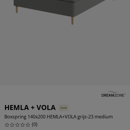
eubelonderhoud en accessoires
uitenverlichting
orgordijnen
oeslakens
edframes
rlichting
aamfolie
amperen
ledingkasten
edbodems
uishoud
ccessoires
laapkamermeubels
attenbodems
inderkamer
indermatrassen
assen en strijken
inderbedden
HEMLA + VOLA
Gold
Boxspring 140x200 HEMLA+VOLA grijs-23 medium
(
0
)