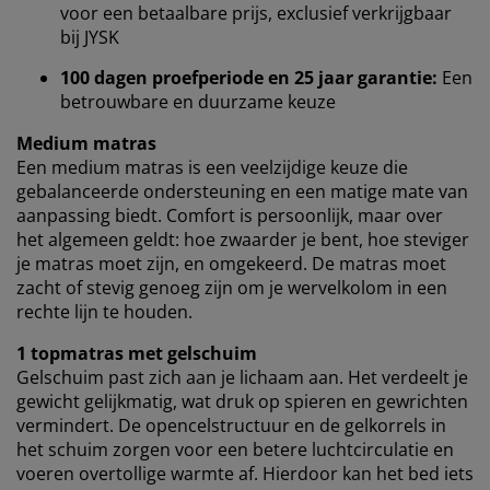
voor een betaalbare prijs, exclusief verkrijgbaar
Wanneer je marketingcookies accepteert, delen we je
bij JYSK
browsergegevens met marketingpartners (zoals
Google, Meta en Tiktok) voor gepersonaliseerde en
100 dagen proefperiode en 25 jaar garantie:
Een
vaste advertenties. Je kunt meer lezen over de
betrouwbare en duurzame keuze
doeleinden via ''Aanpassen'' en je toestemming op elk
moment intrekken door op het cookie-icoontje te
Medium matras
klikken. Door op ''Alles accepteren'' te klikken, ga je
Een medium matras is een veelzijdige keuze die
akkoord met alle drie de doeleinden. Lees meer over
gebalanceerde ondersteuning en een matige mate van
onze
verzameling en verwerking van
aanpassing biedt. Comfort is persoonlijk, maar over
persoonsgegevens
en ons
cookiebeleid
.
het algemeen geldt: hoe zwaarder je bent, hoe steviger
je matras moet zijn, en omgekeerd. De matras moet
zacht of stevig genoeg zijn om je wervelkolom in een
rechte lijn te houden.
1 topmatras met gelschuim
Gelschuim past zich aan je lichaam aan. Het verdeelt je
gewicht gelijkmatig, wat druk op spieren en gewrichten
vermindert. De opencelstructuur en de gelkorrels in
het schuim zorgen voor een betere luchtcirculatie en
voeren overtollige warmte af. Hierdoor kan het bed iets