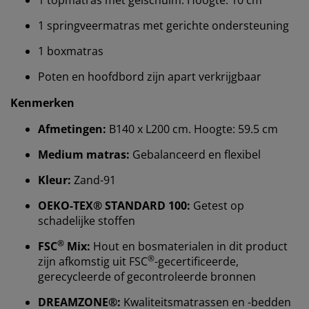
1 springveermatras met gerichte ondersteuning
1 boxmatras
Poten en hoofdbord zijn apart verkrijgbaar
Kenmerken
Afmetingen:
B140 x L200 cm. Hoogte: 59.5 cm
Medium matras:
Gebalanceerd en flexibel
Kleur:
Zand-91
Wij personaliseren jouw ervaring
OEKO-TEX® STANDARD 100:
Getest op
schadelijke stoffen
Bij JYSK gebruiken we cookies en mobiele
®
FSC
Mix:
Hout en bosmaterialen in dit product
identificatoren om je een goede ervaring te bieden
®
zijn afkomstig uit FSC
-gecertificeerde,
tijdens het bezoeken van onze website. Cookies
gerecycleerde of gecontroleerde bronnen
verzamelen informatie over jou om functionaliteit,
statistieken en relevante marketing te waarborgen.
DREAMZONE®:
Kwaliteitsmatrassen en -bedden