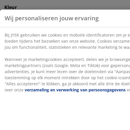
Kleur
Combineer je bed met een hoofdbord in dezelfde
kleurcode Zand-91 voor een samenhangende look. Een
hoofdbord voegt stijl toe aan je kamer en helpt vlekken
op de muur te verminderen die kunnen ontstaan
wanneer je er dicht tegen slaapt.
OEKO-TEX® STANDARD 100
Dit product is OEKO-TEX® STANDARD 100
gecertificeerd. Dit betekent dat elk onderdeel, van
stoffen en vullingen tot garen en ritsen, getest wordt
door onafhankelijke OEKO-TEX® instituten en voldoet
aan strenge limieten voor schadelijke stoffen.
®
FSC
Mix
®
Het FSC
Mix-label geeft aan dat al het hout en
bosmaterialen in dit product afkomstig zijn uit een
®
combinatie van FSC
-gecertificeerde bossen,
®
gerecycleerde bronnen en FSC
-gecontroleerd hout.
DREAMZONE®