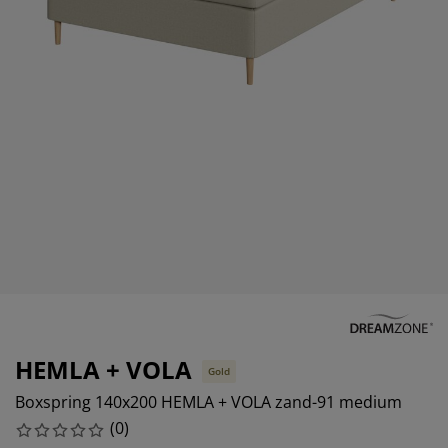
eubelonderhoud en accessoires
uitenverlichting
orgordijnen
oeslakens
edframes
rlichting
aamfolie
amperen
ledingkasten
edbodems
uishoud
ccessoires
laapkamermeubels
attenbodems
inderkamer
indermatrassen
assen en strijken
inderbedden
HEMLA + VOLA
Gold
Boxspring 140x200 HEMLA + VOLA zand-91 medium
(
0
)