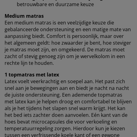
betrouwbare en duurzame keuze
Wanneer je marketingcookies accepteert, delen we je
browsergegevens met marketingpartners (zoals
Medium matras
Google, Meta en Tiktok) voor gepersonaliseerde en
Een medium matras is een veelzijdige keuze die
vaste advertenties. Je kunt meer lezen over de
gebalanceerde ondersteuning en een matige mate van
doeleinden via ''Aanpassen'' en je toestemming op elk
aanpassing biedt. Comfort is persoonlijk, maar over
moment intrekken door op het cookie-icoontje te
het algemeen geldt: hoe zwaarder je bent, hoe steviger
klikken. Door op ''Alles accepteren'' te klikken, ga je
je matras moet zijn, en omgekeerd. De matras moet
akkoord met alle drie de doeleinden. Lees meer over
zacht of stevig genoeg zijn om je wervelkolom in een
onze
verzameling en verwerking van
rechte lijn te houden.
persoonsgegevens
en ons
cookiebeleid
.
1 topmatras met latex
Latex voelt veerkrachtig en soepel aan. Het past zich
snel aan je bewegingen aan en biedt je nacht na nacht
de juiste ondersteuning. Een ademende topmatras
met latex kan je helpen droog en comfortabel te blijven
als je het tijdens het slapen snel warm krijgt. Het kan
het bed iets zachter doen aanvoelen. Eén kant van de
hoes bevat microcapsules die voor verkoeling en
temperatuurregeling zorgen. Hierdoor kun je kiezen
tussen een verfrissende koele kant of een gewone