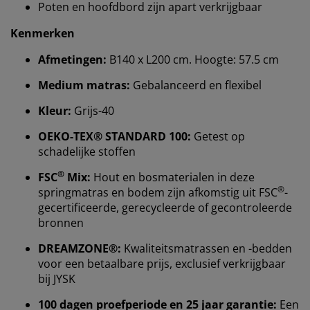
Poten en hoofdbord zijn apart verkrijgbaar
Kenmerken
Afmetingen:
B140 x L200 cm. Hoogte: 57.5 cm
Medium matras:
Gebalanceerd en flexibel
Kleur:
Grijs-40
OEKO-TEX® STANDARD 100:
Getest op
schadelijke stoffen
®
FSC
Mix:
Hout en bosmaterialen in deze
®
springmatras en bodem zijn afkomstig uit FSC
-
Wij personaliseren jouw ervaring
gecertificeerde, gerecycleerde of gecontroleerde
bronnen
Bij JYSK gebruiken we cookies en mobiele
DREAMZONE®:
Kwaliteitsmatrassen en -bedden
identificatoren om je een goede ervaring te bieden
voor een betaalbare prijs, exclusief verkrijgbaar
tijdens het bezoeken van onze website. Cookies
bij JYSK
verzamelen informatie over jou om functionaliteit,
statistieken en relevante marketing te waarborgen.
100 dagen proefperiode en 25 jaar garantie:
Een