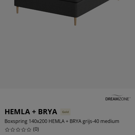
eubelonderhoud en accessoires
uitenverlichting
orgordijnen
oeslakens
edframes
rlichting
aamfolie
amperen
ledingkasten
edbodems
uishoud
ccessoires
laapkamermeubels
attenbodems
inderkamer
indermatrassen
assen en strijken
inderbedden
HEMLA + BRYA
Gold
Boxspring 140x200 HEMLA + BRYA grijs-40 medium
(
0
)