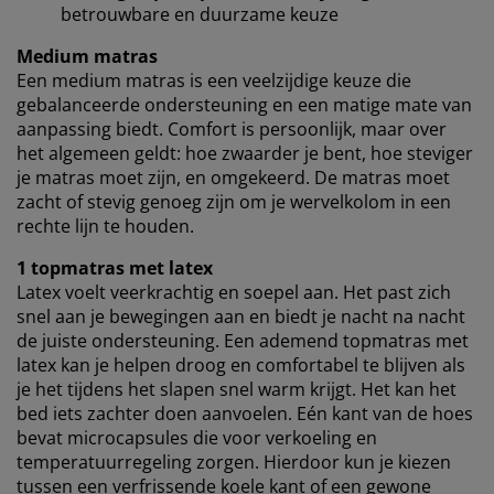
betrouwbare en duurzame keuze
Wanneer je marketingcookies accepteert, delen we je
browsergegevens met marketingpartners (zoals
Medium matras
Google, Meta en Tiktok) voor gepersonaliseerde en
Een medium matras is een veelzijdige keuze die
vaste advertenties. Je kunt meer lezen over de
gebalanceerde ondersteuning en een matige mate van
doeleinden via ''Aanpassen'' en je toestemming op elk
aanpassing biedt. Comfort is persoonlijk, maar over
moment intrekken door op het cookie-icoontje te
het algemeen geldt: hoe zwaarder je bent, hoe steviger
klikken. Door op ''Alles accepteren'' te klikken, ga je
je matras moet zijn, en omgekeerd. De matras moet
akkoord met alle drie de doeleinden. Lees meer over
zacht of stevig genoeg zijn om je wervelkolom in een
onze
verzameling en verwerking van
rechte lijn te houden.
persoonsgegevens
en ons
cookiebeleid
.
1 topmatras met latex
Latex voelt veerkrachtig en soepel aan. Het past zich
snel aan je bewegingen aan en biedt je nacht na nacht
de juiste ondersteuning. Een ademend topmatras met
latex kan je helpen droog en comfortabel te blijven als
je het tijdens het slapen snel warm krijgt. Het kan het
bed iets zachter doen aanvoelen. Eén kant van de hoes
bevat microcapsules die voor verkoeling en
temperatuurregeling zorgen. Hierdoor kun je kiezen
tussen een verfrissende koele kant of een gewone