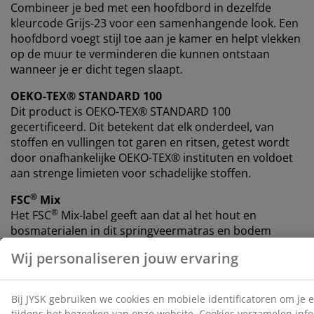
Combineer je bed met een hoofdbord in dezelfde
kleurcode Grijs-23 voor een samenhangende look. Een
hoofdbord voegt stijl toe aan je kamer en helpt vlekken
op de muur te verminderen die kunnen ontstaan
wanneer je er dicht tegen slaapt.
OEKO-TEX® STANDARD 100
Dit product is OEKO-TEX® STANDARD 100
gecertificeerd. Dit betekent dat elk onderdeel, van
stoffen en vullingen tot garen en ritsen, getest wordt
door onafhankelijke OEKO-TEX® instituten en voldoet
aan strenge limieten voor schadelijke stoffen.
®
FSC
Mix
®
Het FSC
Mix-label geeft aan dat al het hout en
bosmaterialen in dit springveermatras en bodem
®
afkomstig zijn uit een combinatie van FSC
-
gecertificeerde bossen, gerecycleerde bronnen en
®
FSC
-gecontroleerd hout.
DREAMZONE®