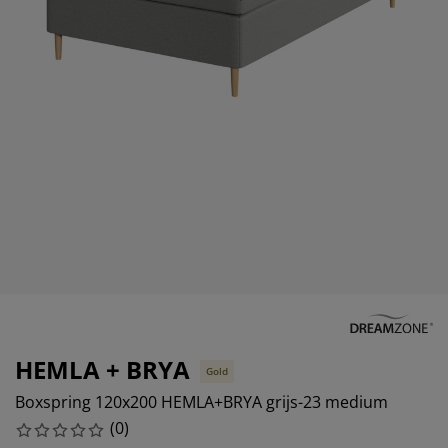
eubelonderhoud en accessoires
uitenverlichting
orgordijnen
oeslakens
edframes
rlichting
aamfolie
amperen
ledingkasten
edbodems
uishoud
ccessoires
laapkamermeubels
attenbodems
inderkamer
indermatrassen
assen en strijken
inderbedden
HEMLA + BRYA
Gold
Boxspring 120x200 HEMLA+BRYA grijs-23 medium
(
0
)