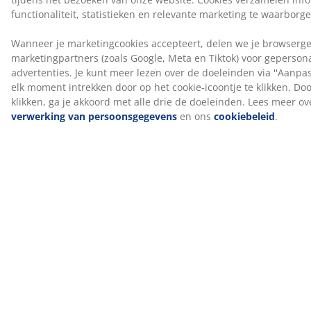
DREAMZONE® zet zich in om je slaap te verbeteren
met individuele oplossingen binnen matrassen en
bedden. Kwaliteit en functionaliteit staan centraal en
dat al sinds de oprichting in Denemarken in 2003.
DREAMZONE® is exclusief verkrijgbaar bij JYSK.
100 dagen proefperiode en 25 jaar garantie
Je krijgt 100 dagen de tijd om je nieuwe JYSK GOLD
boxspring thuis uit te proberen. Ben je niet helemaal
tevreden, dan kun je het omruilen voor een ander
model. Alle GOLD boxsprings worden geleverd met een
verlengde garantie van 25 jaar.
Productiegeur verdwijnt na verloop van tijd
Wanneer je een nieuw matras krijgt, kan je een lichte
productiegeur opmerken. Dit is volledig onschadelijk
en verdwijnt na verloop van tijd. De matras laten
luchten of stofzuigen kan dit proces versnellen.
Wij helpen je graag de juiste matras te kiezen
Wil je meer weten over welke matras het beste bij je