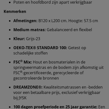
Poten en hoofdbord zijn apart verkrijgbaar
Kenmerken
Afmetingen:
B120 x L200 cm. Hoogte: 57.5 cm
Medium matras:
Gebalanceerd en flexibel
Kleur:
Grijs-23
OEKO-TEX® STANDARD 100:
Getest op
schadelijke stoffen
®
FSC
Mix:
Hout en bosmaterialen in de
springveermatras en de bodem zijn afkomstig uit
Wij personaliseren jouw ervaring
®
FSC
-gecertificeerde, gerecycleerde of
gecontroleerde bronnen
Bij JYSK gebruiken we cookies en mobiele
DREAMZONE®:
Kwaliteitsmatrassen en -bedden
identificatoren om je een goede ervaring te bieden
voor een betaalbare prijs, exclusief verkrijgbaar
tijdens het bezoeken van onze website. Cookies
bij JYSK
verzamelen informatie over jou om functionaliteit,
statistieken en relevante marketing te waarborgen.
100 dagen proefperiode en 25 jaar garantie:
Een