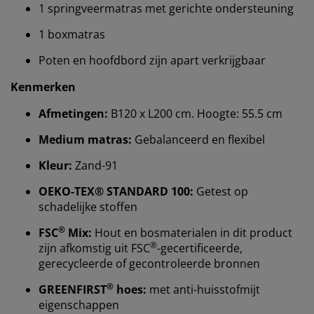
1 springveermatras met gerichte ondersteuning
1 boxmatras
Poten en hoofdbord zijn apart verkrijgbaar
Kenmerken
Afmetingen:
B120 x L200 cm. Hoogte: 55.5 cm
Medium matras:
Gebalanceerd en flexibel
Kleur:
Zand-91
OEKO-TEX® STANDARD 100:
Getest op
schadelijke stoffen
®
FSC
Mix:
Hout en bosmaterialen in dit product
Wij personaliseren jouw ervaring
®
zijn afkomstig uit FSC
-gecertificeerde,
gerecycleerde of gecontroleerde bronnen
Bij JYSK gebruiken we cookies en mobiele
®
GREENFIRST
hoes:
met anti-huisstofmijt
identificatoren om je een goede ervaring te bieden
eigenschappen
tijdens het bezoeken van onze website. Cookies