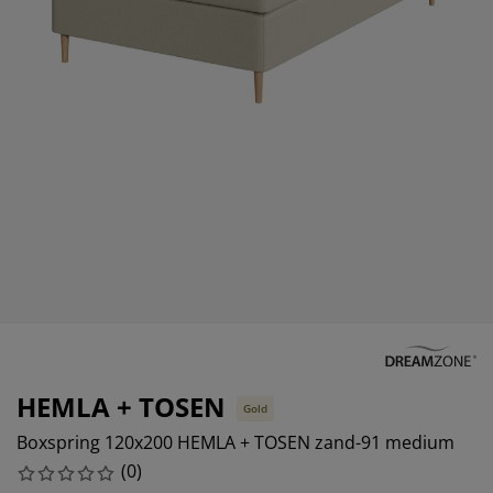
eubelonderhoud en accessoires
uitenverlichting
orgordijnen
oeslakens
edframes
rlichting
aamfolie
amperen
ledingkasten
edbodems
uishoud
ccessoires
laapkamermeubels
attenbodems
inderkamer
indermatrassen
assen en strijken
inderbedden
HEMLA + TOSEN
Gold
Boxspring 120x200 HEMLA + TOSEN zand-91 medium
(
0
)