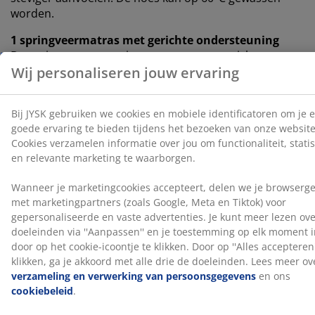
worden.
1 springveermatras met gerichte ondersteuning
De springveermatras is ontworpen om gerichte
ondersteuning te bieden door de combinatie van
comfortzones en lagen. Hij is verdeeld in 5
comfortzones en 3 comfortlagen, waaronder adaptieve
pocketveren en Comfort+ schuim, die elk bijdragen aan
de diepte en algehele ondersteuning. Adaptieve
pocketveren hebben een hoog aantal windingen. Dit
ontwerp zorgt ervoor dat de veer haar stevigheid
geleidelijker aan kan aanpassen voor een consistente
ondersteuning.
1 boxmatras
De boxmatras zorgt voor verbeterde stabiliteit en
ondersteuning voor de matras erboven. Hij is gevuld
met pocketveren en polyetherschuim, wat bijdraagt
aan een meer gebalanceerde slaapervaring.
Kleur