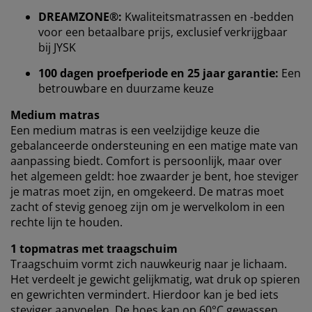
verzamelen informatie over jou om functionaliteit,
DREAMZONE®:
Kwaliteitsmatrassen en -bedden
statistieken en relevante marketing te waarborgen.
voor een betaalbare prijs, exclusief verkrijgbaar
bij JYSK
Wanneer je marketingcookies accepteert, delen we je
browsergegevens met marketingpartners (zoals
100 dagen proefperiode en 25 jaar garantie:
Een
Google, Meta en Tiktok) voor gepersonaliseerde en
betrouwbare en duurzame keuze
vaste advertenties. Je kunt meer lezen over de
doeleinden via ''Aanpassen'' en je toestemming op elk
Medium matras
moment intrekken door op het cookie-icoontje te
Een medium matras is een veelzijdige keuze die
klikken. Door op ''Alles accepteren'' te klikken, ga je
gebalanceerde ondersteuning en een matige mate van
akkoord met alle drie de doeleinden. Lees meer over
aanpassing biedt. Comfort is persoonlijk, maar over
onze
verzameling en verwerking van
het algemeen geldt: hoe zwaarder je bent, hoe steviger
persoonsgegevens
en ons
cookiebeleid
.
je matras moet zijn, en omgekeerd. De matras moet
zacht of stevig genoeg zijn om je wervelkolom in een
rechte lijn te houden.
1 topmatras met traagschuim
Traagschuim vormt zich nauwkeurig naar je lichaam.
Het verdeelt je gewicht gelijkmatig, wat druk op spieren
en gewrichten vermindert. Hierdoor kan je bed iets
steviger aanvoelen. De hoes kan op 60°C gewassen