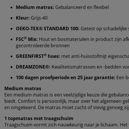
Medium matras:
Gebalanceerd en flexibel
Kleur:
Grijs-40
OEKO-TEX® STANDARD 100:
Getest op schadelijke 
®
FSC
Mix:
Hout en bosmaterialen in product zijn afk
gecontroleerde bronnen
®
GREENFIRST
hoes:
met anti-huisstofmijt eigensc
DREAMZONE®:
Kwaliteitsmatrassen en -bedden voor 
100 dagen proefperiode en 25 jaar garantie:
Een b
Medium matras
Een medium matras is een veelzijdige keuze die gebalan
biedt. Comfort is persoonlijk, maar over het algemeen gel
en omgekeerd. De matras moet zacht of stevig genoeg zijn
1 topmatras met traagschuim
Traagschuim vormt zich nauwkeurig naar je lichaam. Het v