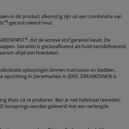
alen in dit product afkomstig zijn uit een combinatie van
®
FSC
-gecontroleerd hout.
®
 GREENFIRST
, dat de actieve stof geraniol bevat. De
appen. Geraniol is geclassificeerd als huid-sensibiliserend,
arom altijd een hoeslaken.
ndividuele oplossingen binnen matrassen en bedden.
nds de oprichting in Denemarken in 2003. DREAMZONE® is
ing thuis uit te proberen. Ben je niet helemaal tevreden,
OLD boxsprings worden geleverd met een verlengde