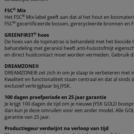
®
FSC
Mix
®
Het FSC
Mix-label geeft aan dat al het hout en bosmateri
®-
FSC
gecertificeerde bossen, gerecycleerde bronnen en 
®
GREENFIRST
hoes
De hoes van de topmatras is behandeld met het biocide
behandeling met geraniol heeft anti-huisstofmijt eigensch
en direct huidcontact moet worden vermeden. Gebruik da
DREAMZONE®
DREAMZONE® zet zich in om je slaap te verbeteren met i
Kwaliteit en functionaliteit staan centraal en dat al si
exclusief verkrijgbaar bij JYSK.
100 dagen proefperiode en 25 jaar garantie
Je krijgt 100 dagen de tijd om je nieuwe JYSK GOLD boxspr
dan kun je deze omruilen voor een ander model. Alle G
garantie van 25 jaar.
Productiegeur verdwijnt na verloop van tijd