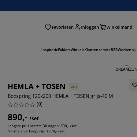
Favorieten
Inloggen
Winkelmand
n
Inspiratie
Folders
Winkels
Klantenservice
B2B
Werkenbij
HEMLA + TOSEN
Gold
Boxspring 120x200 HEMLA + TOSEN grijs-40 M
(
0
)
890,-
/set
Laagste prijs laatste 30 dagen:
890,- /set
Normale verkoopprijs:
1779,- /set