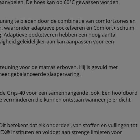
r aanvoelen. De hoes kan op 60°C gewassen worden.
uning te bieden door de combinatie van comfortzones en
gen, waaronder adaptieve pocketveren en Comfort+ schuim,
ng. Adaptieve pocketveren hebben een hoog aantal
vigheid geleidelijker aan kan aanpassen voor een
teuning voor de matras erboven. Hij is gevuld met
meer gebalanceerde slaapervaring.
ode Grijs-40 voor een samenhangende look. Een hoofdbord
 te verminderen die kunnen ontstaan wanneer je er dicht
t betekent dat elk onderdeel, van stoffen en vullingen tot
EX® instituten en voldoet aan strenge limieten voor