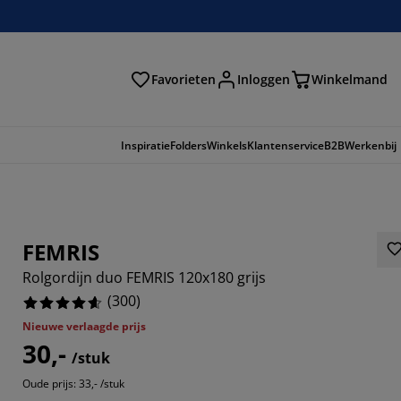
Favorieten
Inloggen
Winkelmand
n
Inspiratie
Folders
Winkels
Klantenservice
B2B
Werkenbij
FEMRIS
Rolgordijn duo FEMRIS 120x180 grijs
(
300
)
Nieuwe verlaagde prijs
30,-
/stuk
667%
Oude prijs: 33,- /stuk