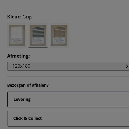
666%
Kleur
:
Grijs
3335%
334%
Afmeting
:
120x180
Bezorgen of afhalen?
Levering
Click & Collect