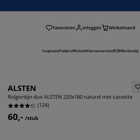
Favorieten
Inloggen
Winkelmand
n
Inspiratie
Folders
Winkels
Klantenservice
B2B
Werkenbij
ALSTEN
Rolgordijn duo ALSTEN 220x180 naturel met cassette
(
124
)
60,-
/stuk
1616%