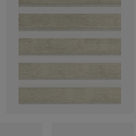
13.70967741935
15.3225806451
3.22580645161
4.83870967741