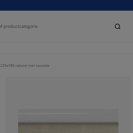
Zoeke
 220x180 naturel met cassette
62.90322580645