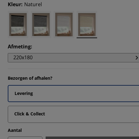
4838%
Kleur
:
Naturel
6129%
2903%
9355%
Afmeting
:
220x180
Bezorgen of afhalen?
Levering
Click & Collect
Aantal