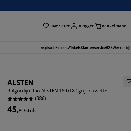
Favorieten
Inloggen
Winkelmand
n
Inspiratie
Folders
Winkels
Klantenservice
B2B
Werkenbij
ALSTEN
Rolgordijn duo ALSTEN 160x180 grijs cassette
(
386
)
45,-
/stuk
145%