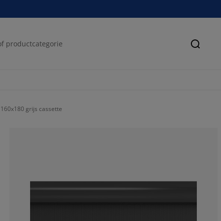
Zoeke
160x180 grijs cassette
80.82901554404