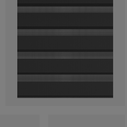
11.91709844559
3.108808290155
1.554404145077
2.590673575129