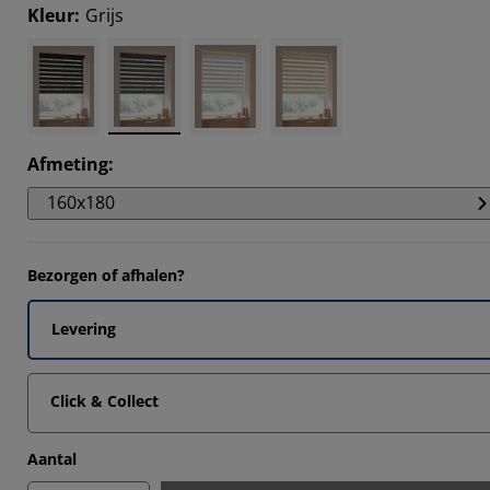
5855%
Kleur
:
Grijs
4404%
7202%
5336%
Afmeting
:
160x180
Bezorgen of afhalen?
Levering
Click & Collect
Aantal