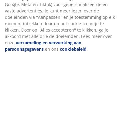
waarborgen.
Wanneer je marketingcookies accepteert, delen we je
Beoordelingen
browsergegevens met marketingpartners (zoals Google,
(
318
)
Meta en Tiktok) voor gepersonaliseerde en vaste
advertenties. Je kunt meer lezen over de doeleinden via
''Aanpassen'' en je toestemming op elk moment intrekken
door op het cookie-icoontje te klikken. Door op ''Alles
Levering
accepteren'' te klikken, ga je akkoord met alle drie de
doeleinden. Lees meer over onze
verzameling en
verwerking van persoonsgegevens
en ons
cookiebeleid
.