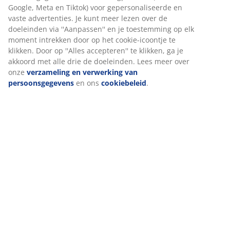
Beoordelingen
(
342
)
Levering