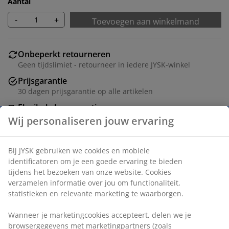
Aantal
-
+
Toevoegen aan winkelmand
Onbeperkt retourneren
Geen tijdslimiet - retourneer in iedere JYSK-winkel
Prijsgarantie
30 dagen prijsgarantie op alle artikelen
Flexibele bezorgopties
Snelle en gemakkelijke bezorgopties naar keuze
Artikelnummer: 5540036
Montage-instructies
Specificaties