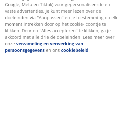
Beoordelingen
(
386
)
Levering
Wij personaliseren jouw ervaring