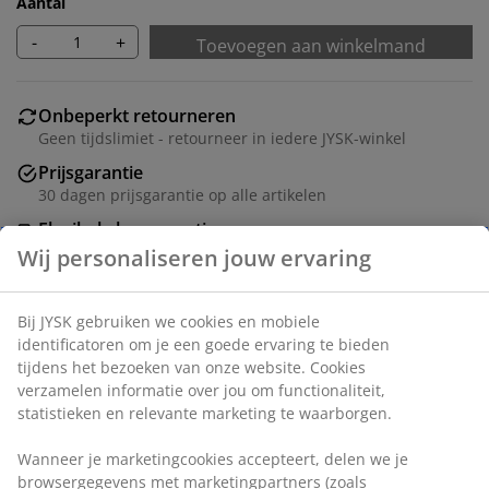
Aantal
-
+
Toevoegen aan winkelmand
Onbeperkt retourneren
Geen tijdslimiet - retourneer in iedere JYSK-winkel
Prijsgarantie
30 dagen prijsgarantie op alle artikelen
Flexibele bezorgopties
Snelle en gemakkelijke bezorgopties naar keuze
Artikelnummer: 5540020
Montage-instructies
Specificaties