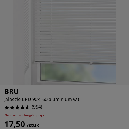
ubelonderhoud en accessoires
07966457022%
itenverlichting
rgordijnen
eslakens
dframes
rlichting
1572327044%
amfolie
mperen
edingkasten
edbodems
ishoud
24528301887%
cessoires
aapkamermeubels
ttenbodems
nderkamer
19496855346%
ndermatrassen
ssen en strijken
nderbedden
BRU
Jaloezie BRU 90x160 aluminium wit
(
954
)
Nieuwe verlaagde prijs
17,50
/stuk