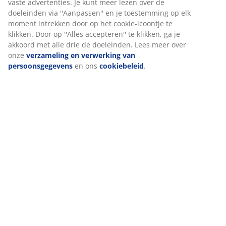
Bij JYSK gebruiken we cookies en mobiele identificatoren om je
een goede ervaring te bieden tijdens het bezoeken van onze
Levering
website. Cookies verzamelen informatie over jou om
functionaliteit, statistieken en relevante marketing te
waarborgen.
Wanneer je marketingcookies accepteert, delen we je
browsergegevens met marketingpartners (zoals Google, Meta e
Tiktok) voor gepersonaliseerde en vaste advertenties. Je kunt
meer lezen over de doeleinden via ''Aanpassen'' en je
toestemming op elk moment intrekken door op het cookie-
icoontje te klikken. Door op ''Alles accepteren'' te klikken, ga je
akkoord met alle drie de doeleinden. Lees meer over onze
verzameling en verwerking van persoonsgegevens
en ons
cookiebeleid
.