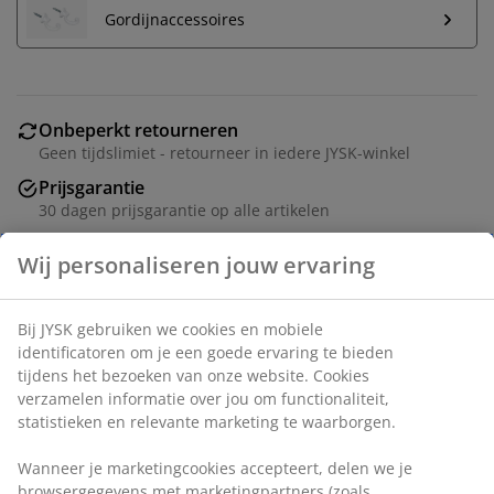
Gordijnaccessoires
Onbeperkt retourneren
Geen tijdslimiet - retourneer in iedere JYSK-winkel
Prijsgarantie
30 dagen prijsgarantie op alle artikelen
Flexibele bezorgopties
Snelle en gemakkelijke bezorgopties naar keuze
Artikelnummer: 5213302
Montage-instructies
Specificaties