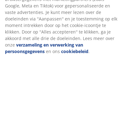
Beoordelingen
(
10
)
Wij personaliseren jouw ervaring
Levering
Bij JYSK gebruiken we cookies en mobiele identificatoren om je 
goede ervaring te bieden tijdens het bezoeken van onze website
Cookies verzamelen informatie over jou om functionaliteit, stati
en relevante marketing te waarborgen.
Wanneer je marketingcookies accepteert, delen we je browserg
met marketingpartners (zoals Google, Meta en Tiktok) voor
gepersonaliseerde en vaste advertenties. Je kunt meer lezen ov
doeleinden via ''Aanpassen'' en je toestemming op elk moment
intrekken door op het cookie-icoontje te klikken. Door op ''Alles
accepteren'' te klikken, ga je akkoord met alle drie de doeleinde