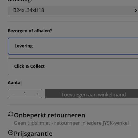
4543%
B24xL34xH18
9087%
Bezorgen of afhalen?
8175%
Levering
Click & Collect
Aantal
-
+
Toevoegen aan winkelmand
Onbeperkt retourneren
Geen tijdslimiet - retourneer in iedere JYSK-winkel
Prijsgarantie