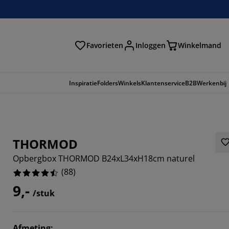
Favorieten
Inloggen
Winkelmand
n
Inspiratie
Folders
Winkels
Klantenservice
B2B
Werkenbij
THORMOD
Opbergbox THORMOD B24xL34xH18cm naturel
(
88
)
9,-
/stuk
7273%
Afmeting
: