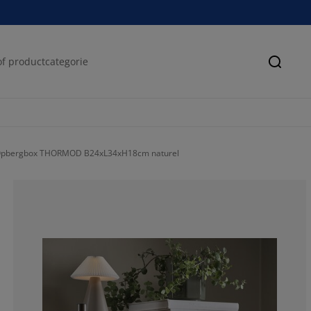
Zoeke
pbergbox THORMOD B24xL34xH18cm naturel
72.7272727272