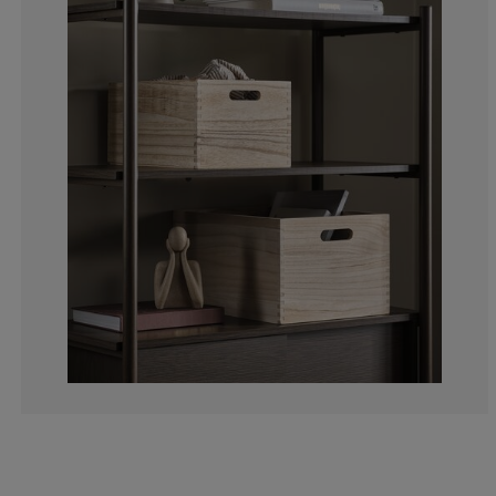
17.04545454545
3.409090909090
0%
6.818181818181