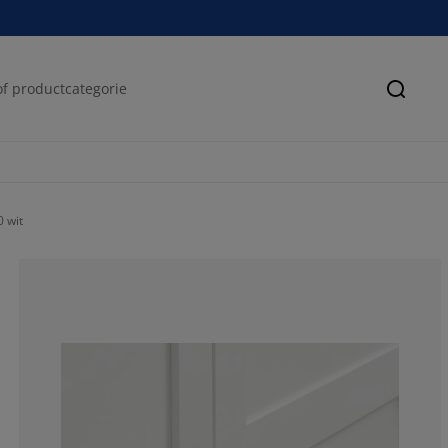
Zoeke
 wit
65.4320987654