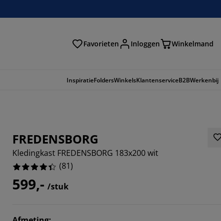
Favorieten
Inloggen
Winkelmand
n
Inspiratie
Folders
Winkels
Klantenservice
B2B
Werkenbij
FREDENSBORG
Kledingkast FREDENSBORG 183x200 wit
(
81
)
599,-
/stuk
321%
Afmeting
: