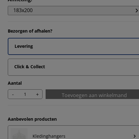
6788%
183x200
7033%
7033%
Bezorgen of afhalen?
7033%
Levering
Click & Collect
Aantal
-
+
Toevoegen aan winkelmand
Aanbevolen producten
Kledinghangers