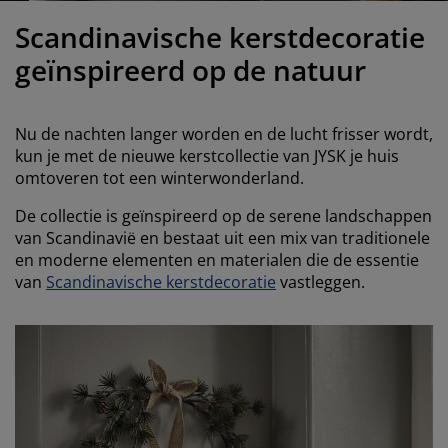
eubelonderhoud en accessoires
uitenverlichting
orgordijnen
oeslakens
edframes
rlichting
Scandinavische kerstdecoratie
aamfolie
amperen
ledingkasten
edbodems
uishoud
geïnspireerd op de natuur
ccessoires
laapkamermeubels
attenbodems
inderkamer
Nu de nachten langer worden en de lucht frisser wordt,
indermatrassen
assen en strijken
kun je met de nieuwe kerstcollectie van JYSK je huis
omtoveren tot een winterwonderland.
inderbedden
De collectie is geïnspireerd op de serene landschappen
van Scandinavië en bestaat uit een mix van traditionele
en moderne elementen en materialen die de essentie
van
Scandinavische kerstdecoratie
vastleggen.