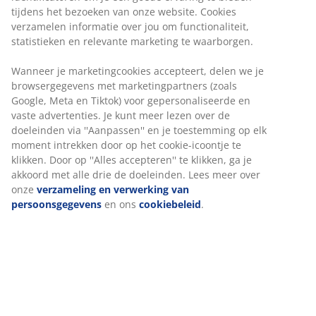
tijdens het bezoeken van onze website. Cookies
voor decoratie.
verzamelen informatie over jou om functionaliteit,
Neem bijvoorbeeld de vilten
statistieken en relevante marketing te waarborgen.
paddenstoelenslinger LODUR, die perfect past
Wanneer je marketingcookies accepteert, delen we je
bij het benadrukken van de natuur als
browsergegevens met marketingpartners (zoals
belangrijkste inspiratiebron voor de collectie.
Google, Meta en Tiktok) voor gepersonaliseerde en
vaste advertenties. Je kunt meer lezen over de
doeleinden via ''Aanpassen'' en je toestemming op elk
moment intrekken door op het cookie-icoontje te
De dennenboom is ook een terugkerend element in
klikken. Door op ''Alles accepteren'' te klikken, ga je
verschillende andere producten. De AUSTRE
akkoord met alle drie de doeleinden. Lees meer over
decoratieve schaal, gemaakt om eten te serveren, is
onze
verzameling en verwerking van
een prachtig op zichzelf staand item. AUSTRE is een
persoonsgegevens
en ons
cookiebeleid
.
van de verschillende keramische nieuwe items die zijn
gemaakt van klei met een reactieve glazuur. Een
techniek die elk artikel een unieke en natuurlijke
uitstraling geeft.