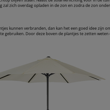
op blijven staan. Naast de solarverlichting voor in de tuin,
ting zal zich overdag opladen in de zon en zodra de zon ond
ntjes kunnen verbranden, dan kan het een goed idee zijn o
te gebruiken. Door deze boven de plantjes te zetten weten 