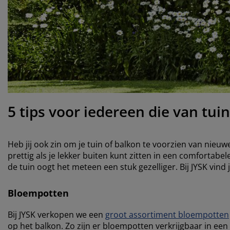
ubelonderhoud en accessoires
itenverlichting
rgordijnen
eslakens
dframes
rlichting
amfolie
mperen
edingkasten
edbodems
ishoud
cessoires
aapkamermeubels
ttenbodems
nderkamer
ndermatrassen
ssen en strijken
nderbedden
5 tips voor iedereen die van tui
Heb jij ook zin om je tuin of balkon te voorzien van nieuw
prettig als je lekker buiten kunt zitten in een comfortabel
de tuin oogt het meteen een stuk gezelliger. Bij JYSK vind 
Bloempotten
Bij JYSK verkopen we een
groot assortiment bloempotten
op het balkon. Zo zijn er bloempotten verkrijgbaar in een