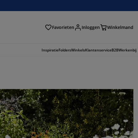
Favorieten
Inloggen
Winkelmand
n
Inspiratie
Folders
Winkels
Klantenservice
B2B
Werkenbij