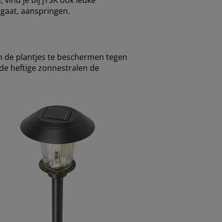
 vind je bij JYSK ook leuke
ergaat, aanspringen.
m de plantjes te beschermen tegen
de heftige zonnestralen de