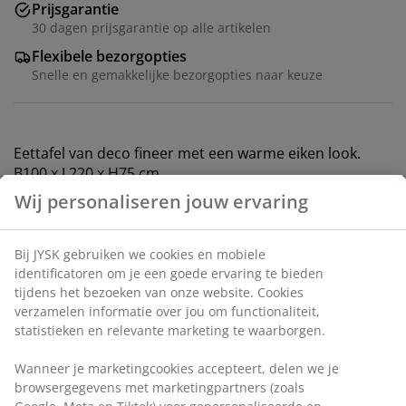
Prijsgarantie
30 dagen prijsgarantie op alle artikelen
Flexibele bezorgopties
Snelle en gemakkelijke bezorgopties naar keuze
Eettafel van deco fineer met een warme eiken look.
B100 x L220 x H75 cm
Artikelnummer: 3640271
Montage-instructies
Specificaties