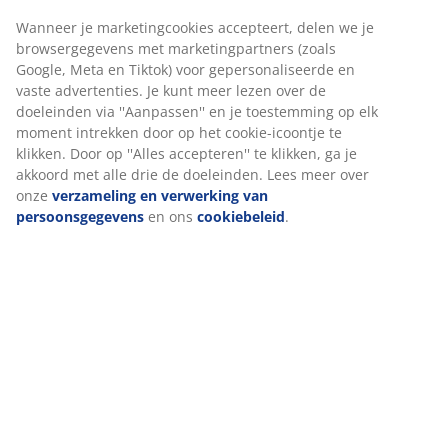
Artikelnummer: 3670446
Wanneer je marketingcookies accepteert, delen we je
browsergegevens met marketingpartners (zoals
Montage-instructies
Google, Meta en Tiktok) voor gepersonaliseerde en
vaste advertenties. Je kunt meer lezen over de
doeleinden via ''Aanpassen'' en je toestemming op elk
moment intrekken door op het cookie-icoontje te
Specificaties
klikken. Door op ''Alles accepteren'' te klikken, ga je
akkoord met alle drie de doeleinden. Lees meer over
onze
verzameling en verwerking van
persoonsgegevens
en ons
cookiebeleid
.
Beoordelingen
(
25
)
Levering