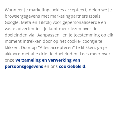
Artikelnummer: 3670537
Wij personaliseren jouw ervaring
Montage-instructies
Bij JYSK gebruiken we cookies en mobiele identificatoren om je
een goede ervaring te bieden tijdens het bezoeken van onze
Specificaties
website. Cookies verzamelen informatie over jou om
functionaliteit, statistieken en relevante marketing te
waarborgen.
Beoordelingen
Wanneer je marketingcookies accepteert, delen we je
(
6
)
browsergegevens met marketingpartners (zoals Google, Meta e
Tiktok) voor gepersonaliseerde en vaste advertenties. Je kunt
meer lezen over de doeleinden via ''Aanpassen'' en je
toestemming op elk moment intrekken door op het cookie-
Levering
icoontje te klikken. Door op ''Alles accepteren'' te klikken, ga je
akkoord met alle drie de doeleinden. Lees meer over onze
verzameling en verwerking van persoonsgegevens
en ons
cookiebeleid
.