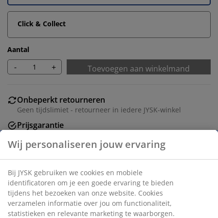
Click & Collect
Aantal
-
+
Toevoegen aan winkelmand
Onbeperkt retourneren
Geen tijdslimiet - retourneer in iedere JYSK-winkel
Prijsgarantie
30 dagen prijsgarantie op alle artikelen
Flexibele bezorgopties
Snelle en gemakkelijke bezorgopties naar keuze
Eettafel van deco fineer met travertijnlook. B90 x L180 x
H77 cm