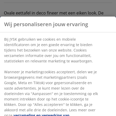
Ovale eettafel in deco fineer met een eiken look. De
tafel heeft 2 uitklapbare bladen, waardoor hij geheel of
gedeeltelijk ingeklapt kan worden. B80 x L38/100/163 x
H76 cm
Wij personaliseren jouw ervaring
Artikelnummer: 3670432
Montage-instructies
Bij JYSK gebruiken we cookies en mobiele identificatoren
om je een goede ervaring te bieden tijdens het bezoeken
van onze website. Cookies verzamelen informatie over jou
Specificaties
om functionaliteit, statistieken en relevante marketing te
waarborgen.
Wanneer je marketingcookies accepteert, delen we je
Beoordelingen
browsergegevens met marketingpartners (zoals Google,
Meta en Tiktok) voor gepersonaliseerde en vaste
(
137
)
advertenties. Je kunt meer lezen over de doeleinden via
''Aanpassen'' en je toestemming op elk moment intrekken