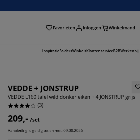
Favorieten
Inloggen
Winkelmand
n
Inspiratie
Folders
Winkels
Klantenservice
B2B
Werkenbij
VEDDE + JONSTRUP
VEDDE L160 tafel wild donker eiken + 4 JONSTRUP grijs
(
3
)
209,-
/set
6666%
Aanbieding is geldig tot en met: 09.08.2026