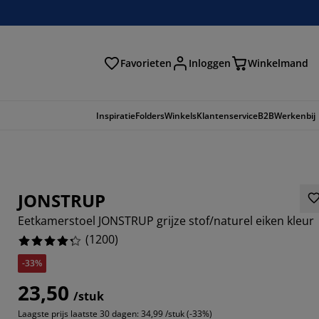
Favorieten
Inloggen
Winkelmand
n
Inspiratie
Folders
Winkels
Klantenservice
B2B
Werkenbij
JONSTRUP
Eetkamerstoel JONSTRUP grijze stof/naturel eiken kleur
(
1200
)
-33%
23,50
/stuk
333%
Laagste prijs laatste 30 dagen:
34,99 /stuk (-33%)