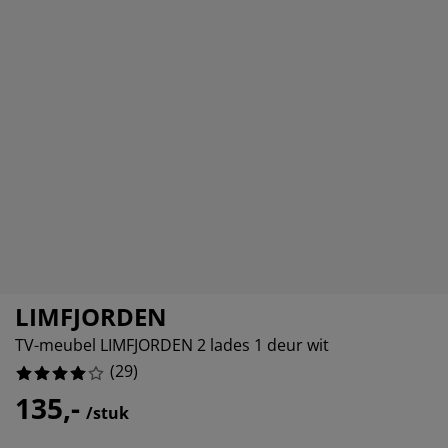
eubelonderhoud en accessoires
uitenverlichting
orgordijnen
oeslakens
edframes
rlichting
%
aamfolie
amperen
ledingkasten
edbodems
uishoud
%
ccessoires
%
laapkamermeubels
attenbodems
inderkamer
%
indermatrassen
assen en strijken
inderbedden
LIMFJORDEN
TV-meubel LIMFJORDEN 2 lades 1 deur wit
(
29
)
135,-
/stuk