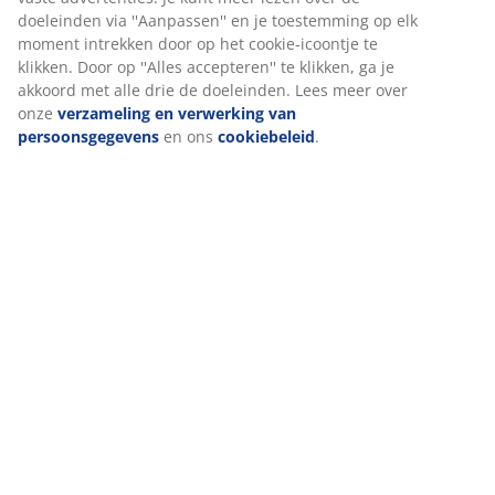
Levering
Wij personaliseren jouw ervaring
Bij JYSK gebruiken we cookies en mobiele identificatoren om je 
goede ervaring te bieden tijdens het bezoeken van onze website
Cookies verzamelen informatie over jou om functionaliteit, stati
en relevante marketing te waarborgen.
Wanneer je marketingcookies accepteert, delen we je browserg
met marketingpartners (zoals Google, Meta en Tiktok) voor
gepersonaliseerde en vaste advertenties. Je kunt meer lezen ov
doeleinden via ''Aanpassen'' en je toestemming op elk moment
intrekken door op het cookie-icoontje te klikken. Door op ''Alles
accepteren'' te klikken, ga je akkoord met alle drie de doeleinde
meer over onze
verzameling en verwerking van persoonsgege
ons
cookiebeleid
.