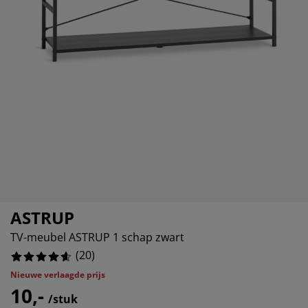
ubelonderhoud en accessoires
itenverlichting
0%
rgordijnen
eslakens
dframes
rlichting
5%
amfolie
mperen
edingkasten
edbodems
ishoud
10%
cessoires
aapkamermeubels
ttenbodems
nderkamer
0%
ndermatrassen
ssen en strijken
nderbedden
ASTRUP
TV-meubel ASTRUP 1 schap zwart
(
20
)
Nieuwe verlaagde prijs
10,-
/stuk