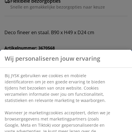
Flexibele bezorgopties
Snelle en gemakkelijke bezorgopties naar keuze
Deco fineer en staal. B90 x H49 x D24 cm
Artikelnummer: 3670568
Montage-instructies
Specificaties
Beoordelingen
(
20
)