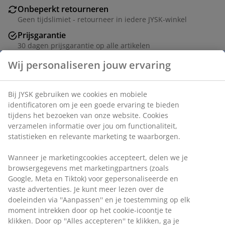
Onbeperkt retourneren
Geen tijdslimiet - retourneer in iedere JYSK-winkel
Prijsgarantie
30 dagen prijsgarantie op alle artikelen
Flexibele bezorgopties
Wij personaliseren jouw ervaring
Snelle en gemakkelijke bezorgopties naar keuze
Bij JYSK gebruiken we cookies en mobiele
identificatoren om je een goede ervaring te bieden
2-zitsbank in stof. Zit- en rugkussens in schuim. Poten
tijdens het bezoeken van onze website. Cookies
in massief hout. Afm. bed 141x195 cm. B162 x H85 x
verzamelen informatie over jou om functionaliteit,
D94 cm
statistieken en relevante marketing te waarborgen.
Artikelnummer: 3650108
Wanneer je marketingcookies accepteert, delen we je
browsergegevens met marketingpartners (zoals
Montage-instructies
Google, Meta en Tiktok) voor gepersonaliseerde en
vaste advertenties. Je kunt meer lezen over de
doeleinden via ''Aanpassen'' en je toestemming op elk
moment intrekken door op het cookie-icoontje te
Specificaties
klikken. Door op ''Alles accepteren'' te klikken, ga je