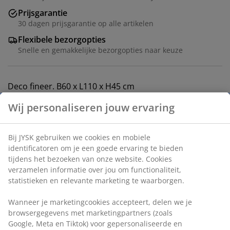
Prijsgarantie
30 dagen prijsgarantie op alle artikelen
Flexibele bezorgopties
Snelle en gemakkelijke bezorgopties naar keuze
Deco fineer. B60 x L110 x H45 cm
Artikelnummer: 3690444
Montage-instructies
Specificaties
Beoordelingen