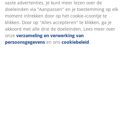
(
454
)
Levering