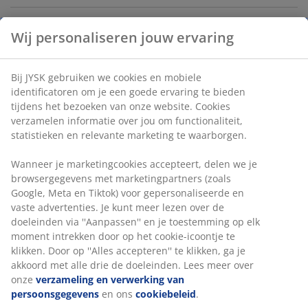
Wij personaliseren jouw ervaring
Artikelnummer: 3650087
Montage-instructies
Bij JYSK gebruiken we cookies en mobiele
identificatoren om je een goede ervaring te bieden
tijdens het bezoeken van onze website. Cookies
verzamelen informatie over jou om functionaliteit,
Specificaties
statistieken en relevante marketing te waarborgen.
Wanneer je marketingcookies accepteert, delen we je
browsergegevens met marketingpartners (zoals
Beoordelingen
Google, Meta en Tiktok) voor gepersonaliseerde en
(
35
)
vaste advertenties. Je kunt meer lezen over de
doeleinden via ''Aanpassen'' en je toestemming op elk
moment intrekken door op het cookie-icoontje te
klikken. Door op ''Alles accepteren'' te klikken, ga je
Levering
akkoord met alle drie de doeleinden. Lees meer over
onze
verzameling en verwerking van
persoonsgegevens
en ons
cookiebeleid
.