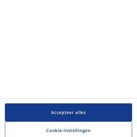
Categorieën
Categorieën
Klantenservice
Klantenservice
JYSK
JYSK
Hoofdkantoor
Volg JYSK
Accepteer alles
Cookie-instellingen