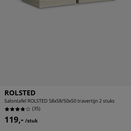
eubelonderhoud en accessoires
uitenverlichting
orgordijnen
oeslakens
edframes
rlichting
%
aamfolie
amperen
ledingkasten
edbodems
uishoud
%
ccessoires
%
laapkamermeubels
attenbodems
inderkamer
%
indermatrassen
assen en strijken
inderbedden
ROLSTED
Salontafel ROLSTED 58x58/50x50 travertijn 2 stuks
(
35
)
119,-
/stuk