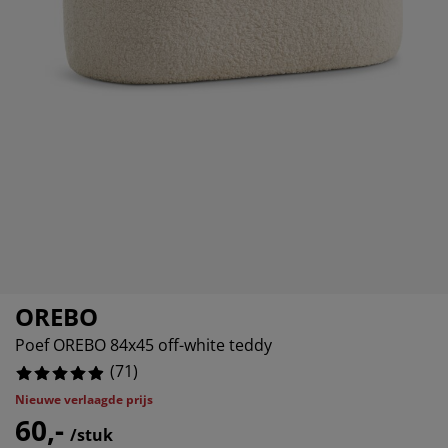
ubelonderhoud en accessoires
itenverlichting
rgordijnen
oeslakens
edframes
rlichting
76056%
amfolie
amperen
edingkasten
edbodems
uishoud
07045%
cessoires
laapkamermeubels
attenbodems
inderkamer
indermatrassen
ssen en strijken
inderbedden
OREBO
Poef OREBO 84x45 off-white teddy
(
71
)
Nieuwe verlaagde prijs
60,-
/stuk