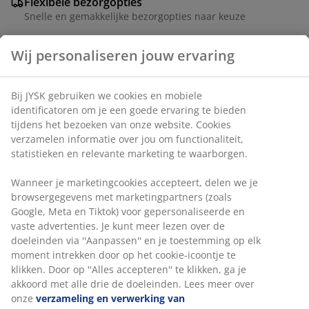
Flexibele bezorgopties
Snelle en gemakkelijke bezorgopties naar keuze
Teddy stof. B84 x H40 x D45 cm
Artikelnummer: 3690462
Wij personaliseren jouw ervaring
Montage-instructies
Bij JYSK gebruiken we cookies en mobiele identificatoren
om je een goede ervaring te bieden tijdens het bezoeken
van onze website. Cookies verzamelen informatie over jou
Specificaties
om functionaliteit, statistieken en relevante marketing te
waarborgen.
Wanneer je marketingcookies accepteert, delen we je
Beoordelingen
browsergegevens met marketingpartners (zoals Google,
(
71
)
Meta en Tiktok) voor gepersonaliseerde en vaste
advertenties. Je kunt meer lezen over de doeleinden via
''Aanpassen'' en je toestemming op elk moment intrekken
door op het cookie-icoontje te klikken. Door op ''Alles