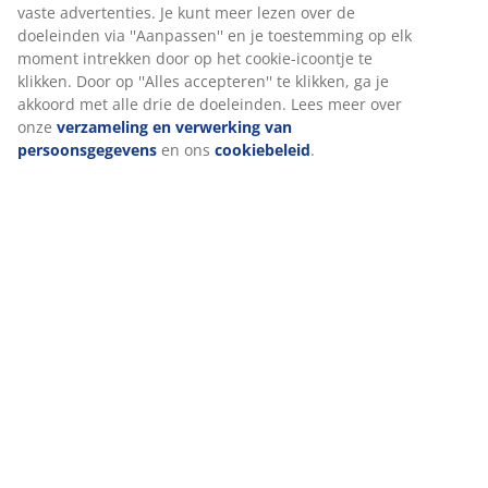
(
3
)
Levering