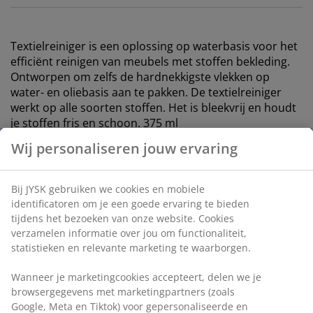
Textielreiniger is een oplossing op waterbasis voor het
efficiënt reinigen van meubels met stoffen bekleding.
Ontworpen om zelfs de hardnekkigste vlekken op
water- en oliebasis aan te pakken. De textielreiniger
werkt op alle soorten stoffen. Het is bleekvrij en houdt
je stoffen fris en schoon. 375 ml
Artikelnummer: 3650119
Label(s)
Specificaties
Beoordelingen