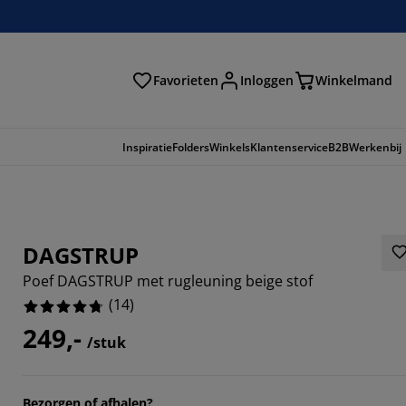
Favorieten
Inloggen
Winkelmand
n
Inspiratie
Folders
Winkels
Klantenservice
B2B
Werkenbij
DAGSTRUP
Poef DAGSTRUP met rugleuning beige stof
(
14
)
249,-
/stuk
7143%
Bezorgen of afhalen?