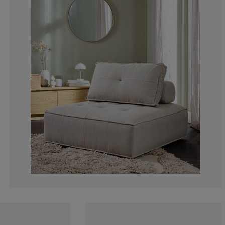
28.5714285714
0%
0%
0%