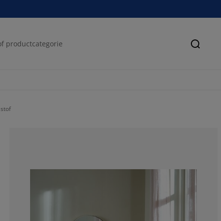
Zoeke
stof
71.4285714285