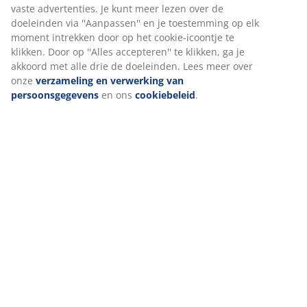
(
34
)
Levering