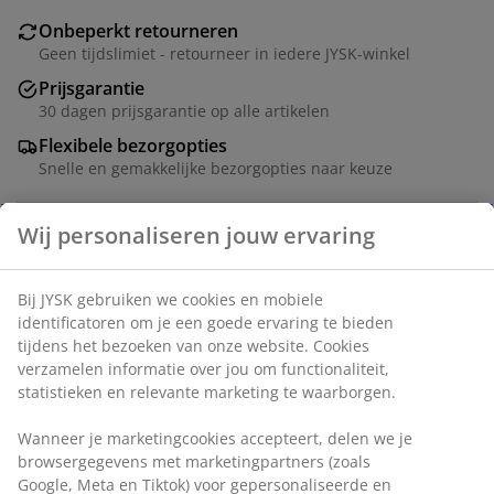
Onbeperkt retourneren
Geen tijdslimiet - retourneer in iedere JYSK-winkel
Prijsgarantie
30 dagen prijsgarantie op alle artikelen
Flexibele bezorgopties
Snelle en gemakkelijke bezorgopties naar keuze
Artikelnummer: 3630121
Montage-instructies
Specificaties
Beoordelingen