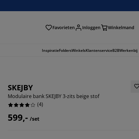
Favorieten
Inloggen
Winkelmand
n
Inspiratie
Folders
Winkels
Klantenservice
B2B
Werkenbij
SKEJBY
Modulaire bank SKEJBY 3-zits beige stof
(
4
)
599,-
/set