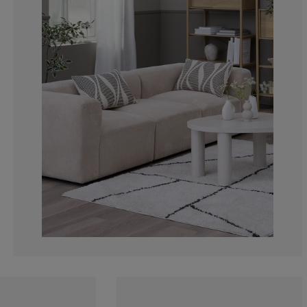
25%
0%
25%
0%