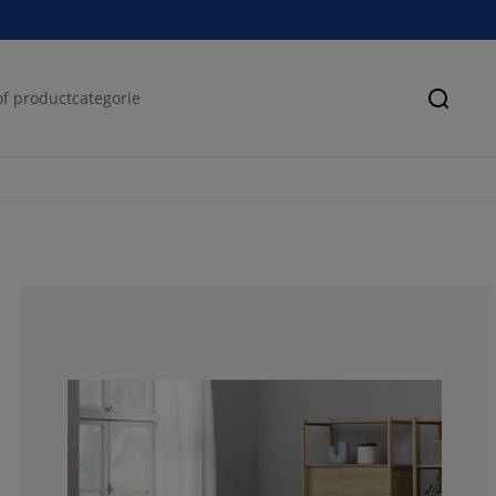
Zoeke
50%