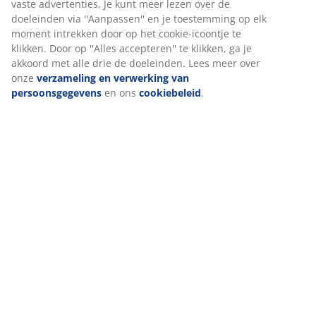
vaste advertenties. Je kunt meer lezen over de
doeleinden via ''Aanpassen'' en je toestemming op elk
Schrijf je in voor onze nieuwsbrief en ontvang de
moment intrekken door op het cookie-icoontje te
nieuwste aanbiedingen direct in je inbox. Je blijft ook
klikken. Door op ''Alles accepteren'' te klikken, ga je
op de hoogte van winacties en het laatste nieuws. Als
akkoord met alle drie de doeleinden. Lees meer over
je akkoord gaat met het ontvangen van communicatie,
onze
verzameling en verwerking van
doe je automatisch mee aan de maandelijkse verloting
persoonsgegevens
en ons
cookiebeleid
.
van een JYSK-cadeaukaart van € 50,-.
Bekijk de voorwaarden voor de loting
.
Alle velden gemarkeerd met een sterretje (*) zijn verplicht
Voornaam*
E-mailadres*
Inschrijven
Ik wens communicatie te ontvangen, inclusief gepersonaliseerde
communicatie die op mij is afgestemd op basis van mijn persoonlijke