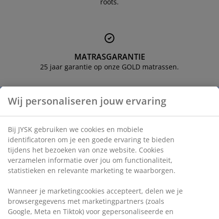
roots.
eubelonderhoud en accessoires
uitenverlichting
orgordijnen
oeslakens
edframes
rlichting
aamfolie
amperen
ledingkasten
edbodems
uishoud
ccessoires
laapkamermeubels
attenbodems
inderkamer
MATRASGARANTIE
25 jaar garantie op onze GOLD matrassen.
indermatrassen
assen en strijken
inderbedden
Wij personaliseren jouw ervaring
EVERYDAY LOW PRICE
Bij JYSK gebruiken we cookies en mobiele
We hebben een grote variatie aan artikelen uitgekozen die
identificatoren om je een goede ervaring te bieden
elke dag een vaste lage prijs hebben.
tijdens het bezoeken van onze website. Cookies
verzamelen informatie over jou om functionaliteit,
statistieken en relevante marketing te waarborgen.
Wanneer je marketingcookies accepteert, delen we je
browsergegevens met marketingpartners (zoals
Google, Meta en Tiktok) voor gepersonaliseerde en
Win een JYSK-cadeaukaart t.w.v. € 50,-