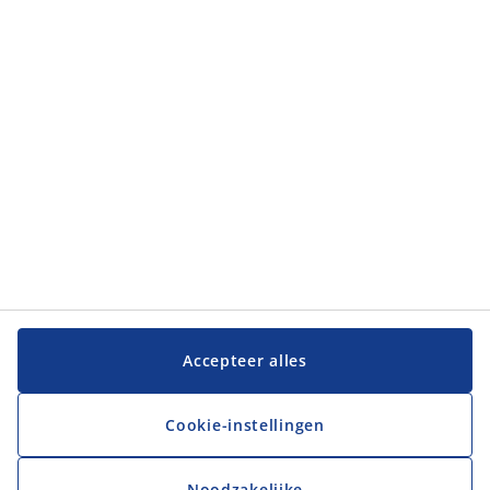
Categorieën
Categorieën
Klantenservice
Klantenservice
JYSK
JYSK
Hoofdkantoor
Volg JYSK
Accepteer alles
Cookie-instellingen
Noodzakelijke