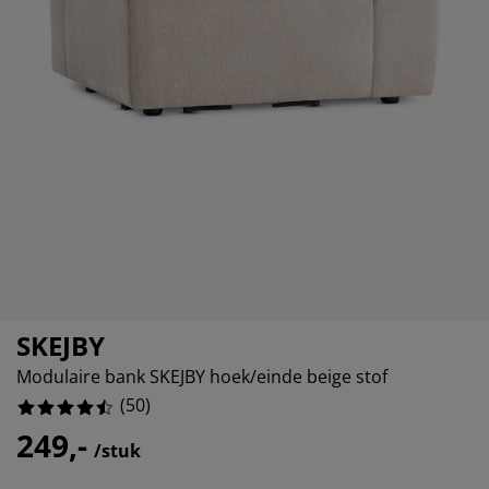
eubelonderhoud en accessoires
uitenverlichting
orgordijnen
oeslakens
edframes
rlichting
aamfolie
amperen
ledingkasten
edbodems
uishoud
ccessoires
laapkamermeubels
attenbodems
inderkamer
indermatrassen
assen en strijken
inderbedden
SKEJBY
Modulaire bank SKEJBY hoek/einde beige stof
(
50
)
249,-
/stuk