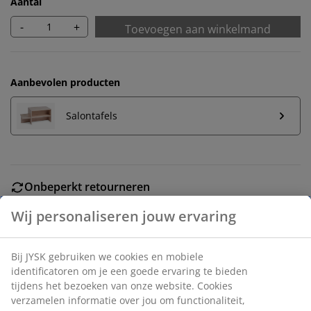
Aantal
-
+
Toevoegen aan winkelmand
Aanbevolen producten
Salontafels
Onbeperkt retourneren
Geen tijdslimiet - retourneer in iedere JYSK-winkel
Wij personaliseren jouw ervaring
Prijsgarantie
30 dagen prijsgarantie op alle artikelen
Bij JYSK gebruiken we cookies en mobiele
Flexibele bezorgopties
identificatoren om je een goede ervaring te bieden
Snelle en gemakkelijke bezorgopties naar keuze
tijdens het bezoeken van onze website. Cookies
verzamelen informatie over jou om functionaliteit,