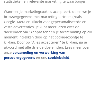
statistieken en relevante marketing te waarborgen.
Stof. Zitkussen met pocketveren en schuimvulling.
Wanneer je marketingcookies accepteert, delen we je
Rugkussen van schuim. Hoek-/eindmodule voor
browsergegevens met marketingpartners (zoals
modulaire bank. B 92 x H 64 x D 92 cm
Google, Meta en Tiktok) voor gepersonaliseerde en
vaste advertenties. Je kunt meer lezen over de
Artikelnummer: 3650091
doeleinden via ''Aanpassen'' en je toestemming op elk
moment intrekken door op het cookie-icoontje te
Montage-instructies
klikken. Door op ''Alles accepteren'' te klikken, ga je
akkoord met alle drie de doeleinden. Lees meer over
onze
verzameling en verwerking van
persoonsgegevens
en ons
cookiebeleid
.
Specificaties
Beoordelingen
(
50
)
Levering