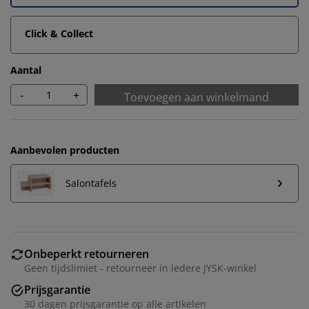
Click & Collect
Aantal
-
+
Toevoegen aan winkelmand
Aanbevolen producten
Salontafels
Wij personaliseren jouw ervaring
Onbeperkt retourneren
Geen tijdslimiet - retourneer in iedere JYSK-winkel
Bij JYSK gebruiken we cookies en mobiele
Prijsgarantie
identificatoren om je een goede ervaring te bieden
30 dagen prijsgarantie op alle artikelen
tijdens het bezoeken van onze website. Cookies