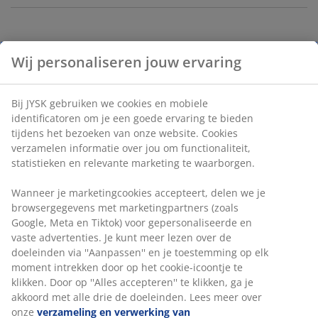
Wasmand in licht bruin met een open geweven
ontwerp en deksel. Het is gemaakt van plastic (100%
gerecycled), en het is zowel lichtgewicht als gemakkelijk
hanteerbaar. Ø40 x H55 cm
Artikelnummer: 4911004
Specificaties
Beoordelingen
(
52
)
Wij personaliseren jouw ervaring